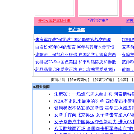
“羽宁恋”主角
美少女库娃尴尬性事
维埃
热点新闻
·
朱家军欧战“保零球” 国足05收官战交白卷
·
姚明陷
·
白岩松:05年0-0的预言 06年与其麻木毋宁恨
·
麦蒂前
·
访陈涛：保加利亚很强 在国足学到很多东西
·
火箭主
·
女排冠军杯中国负美国 和平对话陈忠和惨败
·
范帅称
·
郭晶晶霍启刚爱意正浓 在北京购置爱巢(图)
·
前瞻：
页面功能 【
我来说两句
】【
我要“揪”错
】【
推荐
】【
■
相关新闻
朱彦硕：一场难忘周末拳击秀 阿泰斯特
NBA有史以来最重的罚单 四位拳击手暂
健康状况不适宜参加拳击 霍拳王执照遭
女拳手挥向北京奥运 女子拳击有望入08
女子拳击成中国奥运夺金新动力 进入08
八天酣战两百场 全国拳击冠军赛南京“收