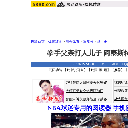
搜狐首页
>
体育频道
>
综合体育
>
重竞技
>
拳 击
拳手父亲打人儿子 阿泰斯特
SPORTS.SOHU.COM 2004年11
页面功能 【
我来说两句
】【
我要“揪”错
】【
推荐
】【
范帅苦恼火箭唯麦蒂敢突破
林志玲裸
张靓颖穿
大师杯组委会炮轰阿加西
林忆莲女
鲁能申诉失败郑智全球禁赛
NBA球迷专用的阅读器
手机