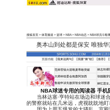
搜狐首页
>
体育频道
>
篮球
>
NBA
>
NBA动态
>
NBA球员斗殴
奥本山到处都是保安 唯独
SPORTS.SOHU.COM 2004年11月
页面功能 【
我来说两句
】【
我要“揪”错
】【
推荐
】【
林志玲裸
范帅苦恼火箭唯麦蒂敢突破
大师杯组委会炮轰阿加西
张靓颖穿
鲁能申诉失败郑智全球禁赛
林忆莲女
NBA球迷专用的阅读器
手机
当林达塞·亨特站在场边和球迷合
的警察就站在几米远，虎视眈眈地盯
因为上周五爆发的大骚乱，宫殿球