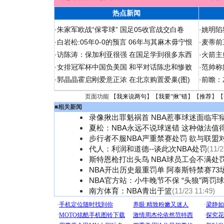
热点新闻
·
朱家军欧战“保零球” 国足05收官战交白卷
·
姚明陷
·
白岩松:05年0-0的预言 06年与其麻木毋宁恨
·
麦蒂前
·
访陈涛：保加利亚很强 在国足学到很多东西
·
火箭主
·
女排冠军杯中国负美国 和平对话陈忠和惨败
·
范帅称
·
郭晶晶霍启刚爱意正浓 在北京购置爱巢(图)
·
前瞻：
页面功能 【
我来说两句
】【
我要“揪”错
】【
推荐
】【
■
相关新闻
录像揪出罪魁祸首 NBA惹事球迷面临牢
夏松：NBA永远不说球迷错 这种做法值得
步行者不服NBA严重禁赛处罚 欲与联盟
代人：利润和道德--谈此次NBA处罚
(11/2
斯特恩枪打出头鸟 NBA球员工会不满处
NBA开出历史最重罚单 阿泰斯特禁赛73
NBA官方站：小牛晚节不保 “头狼”两罚
南方体育：NBA青出于篮
(11/23 11:49)