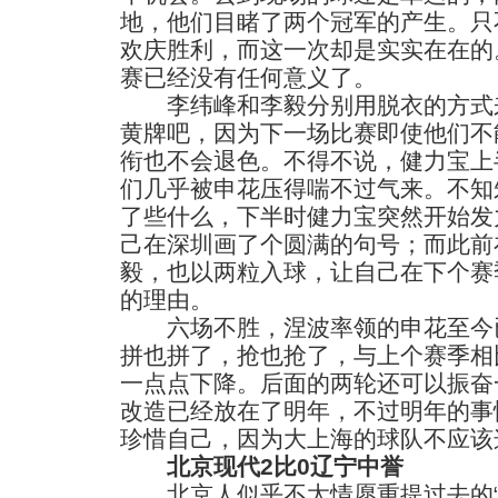
地，他们目睹了两个冠军的产生。只
欢庆胜利，而这一次却是实实在在的
赛已经没有任何意义了。
李纬峰和李毅分别用脱衣的方式来
黄牌吧，因为下一场比赛即使他们不
衔也不会退色。不得不说，健力宝上
们几乎被申花压得喘不过气来。不知
了些什么，下半时健力宝突然开始发
己在深圳画了个圆满的句号；而此前
毅，也以两粒入球，让自己在下个赛
的理由。
六场不胜，涅波率领的申花至今已
拼也拼了，抢也抢了，与上个赛季相
一点点下降。后面的两轮还可以振奋
改造已经放在了明年，不过明年的事
珍惜自己，因为大上海的球队不应该
北京现代2比0辽宁中誉
北京人似乎不太情愿重提过去的“