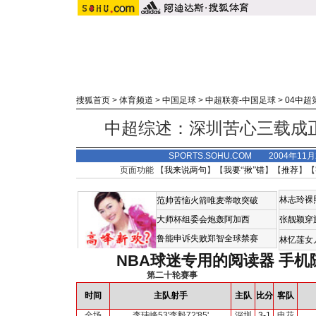
搜狐首页
>
体育频道
>
中国足球
>
中超联赛-中国足球
>
04中超
中超综述：深圳苦心三载成
SPORTS.SOHU.COM 2004年11
页面功能 【
我来说两句
】【
我要“揪”错
】【
推荐
】【
林志玲裸
范帅苦恼火箭唯麦蒂敢突破
大师杯组委会炮轰阿加西
张靓颖穿
鲁能申诉失败郑智全球禁赛
林忆莲女
NBA球迷专用的阅读器
手机
第二十轮赛事
时间
主队射手
主队
比分
客队
全场
李玮峰53'李毅72'85'
深圳
3-1
申花