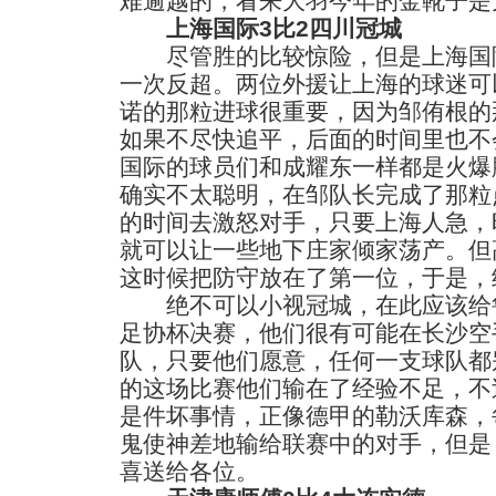
难逾越的，看来大羽今年的金靴子是
上海国际3比2四川冠城
尽管胜的比较惊险，但是上海国际
一次反超。两位外援让上海的球迷可
诺的那粒进球很重要，因为邹侑根的
如果不尽快追平，后面的时间里也不
国际的球员们和成耀东一样都是火爆
确实不太聪明，在邹队长完成了那粒
的时间去激怒对手，只要上海人急，
就可以让一些地下庄家倾家荡产。但
这时候把防守放在了第一位，于是，
绝不可以小视冠城，在此应该给鲁
足协杯决赛，他们很有可能在长沙空
队，只要他们愿意，任何一支球队都
的这场比赛他们输在了经验不足，不
是件坏事情，正像德甲的勒沃库森，
鬼使神差地输给联赛中的对手，但是
喜送给各位。