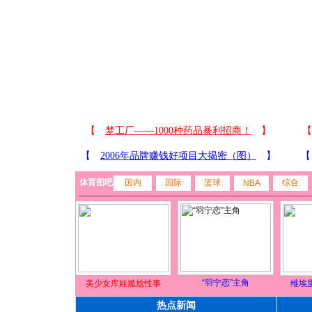
体育图吧
国内
国际
篮球
综合
NBA
“羽宁恋”主角
美少女库娃尴尬性事
维埃
热点新闻