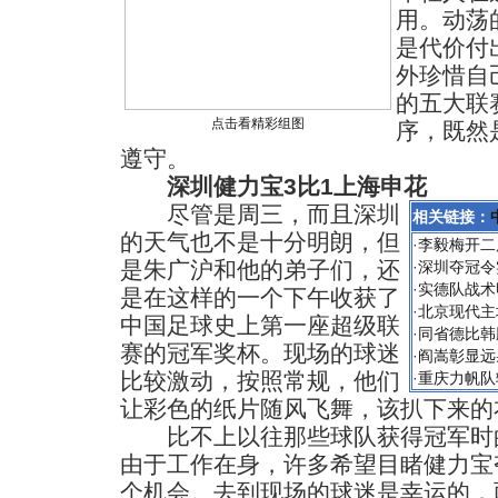
用。动荡
是代价付
外珍惜自
的五大联
点击看精彩组图
序，既然
遵守。
深圳健力宝3比1上海申花
尽管是周三，而且深圳
相关链接：
的天气也不是十分明朗，但
·
李毅梅开二
是朱广沪和他的弟子们，还
·
深圳夺冠令实
·
实德队战术
是在这样的一个下午收获了
·
北京现代主
中国足球史上第一座超级联
·
同省德比韩
赛的冠军奖杯。现场的球迷
·
阎嵩彰显远
比较激动，按照常规，他们
·
重庆力帆队
让彩色的纸片随风飞舞，该扒下来的
比不上以往那些球队获得冠军时的
由于工作在身，许多希望目睹健力宝
个机会。去到现场的球迷是幸运的，