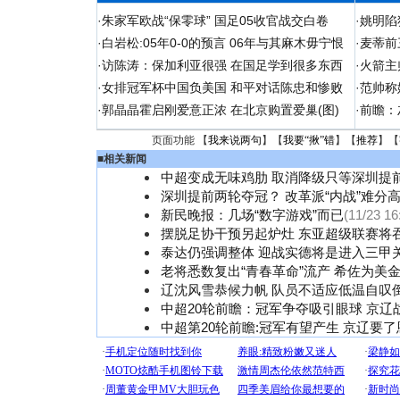
·
朱家军欧战“保零球” 国足05收官战交白卷
·
姚明陷
·
白岩松:05年0-0的预言 06年与其麻木毋宁恨
·
麦蒂前
·
访陈涛：保加利亚很强 在国足学到很多东西
·
火箭主
·
女排冠军杯中国负美国 和平对话陈忠和惨败
·
范帅称
·
郭晶晶霍启刚爱意正浓 在北京购置爱巢(图)
·
前瞻：
页面功能 【
我来说两句
】【
我要“揪”错
】【
推荐
】【
■
相关新闻
中超变成无味鸡肋 取消降级只等深圳提
深圳提前两轮夺冠？ 改革派“内战”难分
新民晚报：几场“数字游戏”而已
(11/23 16
摆脱足协干预另起炉灶 东亚超级联赛将
泰达仍强调整体 迎战实德将是进入三甲
老将悉数复出“青春革命”流产 希佐为美
辽沈风雪恭候力帆 队员不适应低温自叹
中超20轮前瞻：冠军争夺吸引眼球 京辽
中超第20轮前瞻:冠军有望产生 京辽要了