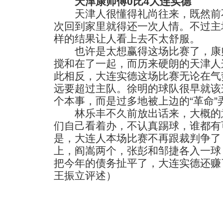
天津康师傅0比4大连实德
天津人很懂得礼尚往来，既然前不
次回到家里就得还一次人情。不过主
样的结果让人看上去不太舒服。
也许是太想赢得这场比赛了，康师
搅和在了一起，而历来硬朗的天津人
此相反，大连实德这场比赛无论在气
远要超过主队。徐明的球队很早就该
个本事，而是过多地被上边的“革命”
林乐丰不久前放出话来，大概的意
们自己看着办，不认真踢球，谁都有
是，大连人本场比赛不再跟裁判争了
上，阎嵩两个，张彭和邹捷各入一球
把今年的债务扯平了，大连实德还赚
王振立评述）