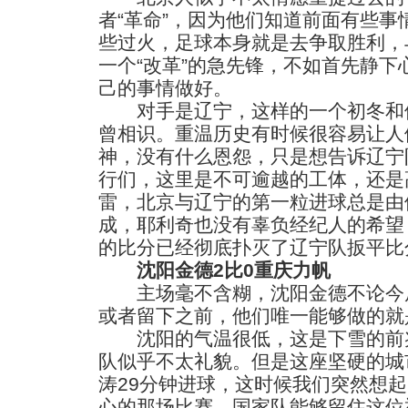
者“革命”，因为他们知道前面有些事
些过火，足球本身就是去争取胜利，
一个“改革”的急先锋，不如首先静下
己的事情做好。
对手是辽宁，这样的一个初冬和
曾相识。重温历史有时候很容易让人
神，没有什么恩怨，只是想告诉辽宁
行们，这里是不可逾越的工体，还是
雷，北京与辽宁的第一粒进球总是由
成，耶利奇也没有辜负经纪人的希望
的比分已经彻底扑灭了辽宁队扳平比
沈阳金德2比0重庆力帆
主场毫不含糊，沈阳金德不论今后
或者留下之前，他们唯一能够做的就
沈阳的气温很低，这是下雪的前兆
队似乎不太礼貌。但是这座坚硬的城
涛29分钟进球，这时候我们突然想
心的那场比赛，国家队能够留住这位