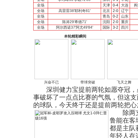
全场
天津
0-4
大连
阎
全场
高雷雷38'耶利奇81'
北京
2-0
辽宁
全场
青岛
0-2
山东
全场
陈涛29'希德71'
沈阳
2-0
重庆
全场
阿尔西诺37'阿尤49'84'
国际
3-2
四川
本轮精彩瞬间
兴奋不已
带球突破
飞天之舞
深圳健力宝提前两轮如愿夺冠，虽
事破坏了一点点比赛的气氛，但这支
的球队，今天终于还是提前两轮把心
除两支
鲁能在客
都是主队
年轻人在