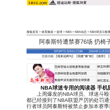
搜狐首页
>
体育频道
>
篮球
>
NBA
>
NBA动态
>
NBA球员斗殴
阿泰斯特遭禁赛76场 扔椅
SPORTS.SOHU.COM 2004年11月2
页面功能 【
我来说两句
】【
我要“揪”错
】【
推荐
】【
林志玲裸
范帅苦恼火箭唯麦蒂敢突破
大师杯组委会炮轰阿加西
张靓颖穿
鲁能申诉失败郑智全球禁赛
林忆莲女
NBA球迷专用的阅读器
手机
上周爆发的NBA球员、球迷斗殴
都已经接到了NBA联盟严厉的处罚
行者球员
阿泰斯特
被禁止参加本赛季