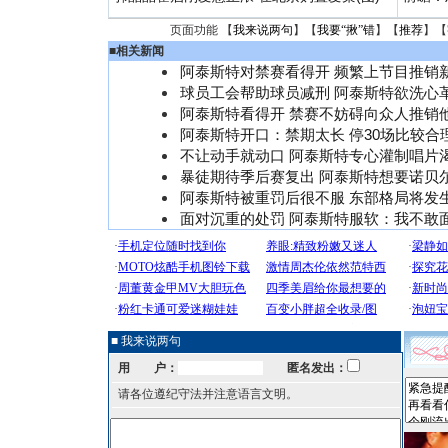
页面功能 【
我来说两句
】【
我要“揪”错
】【
推荐
】【
■
相关新闻
阿泰斯特对禁赛看得开 频繁上节目推销
球员工会帮助球员减刑 阿泰斯特欲洗心革
阿泰斯特看得开 禁赛不妨碍向众人推销
阿泰斯特开口：禁期太长 停30场比较合
不让动手就动口 阿泰斯特专心灌制唱片
暴徒期待季后赛复出 阿泰斯特想要诺贝
阿泰斯特被重罚后很不服 东部格局将发
面对沉重的处罚 阿泰斯特服软：我不敢
■ 我来说两句
用 户：
匿名发出：
请各位遵纪守法并注意语言文明。