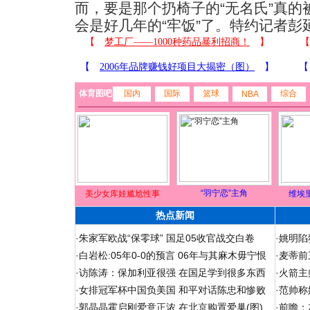
而，要是那个扔椅子的“无名氏”真
会是好几年的“牢饭”了。特约记者彭
体育图吧
国内
国际
篮球
综合
NBA
“羽宁恋”主角
美少女库娃尴尬性事
维埃
热点新闻
·
朱家军欧战“保零球” 国足05收官战交白卷
·
姚明陷
·
白岩松:05年0-0的预言 06年与其麻木毋宁恨
·
麦蒂前
·
访陈涛：保加利亚很强 在国足学到很多东西
·
火箭主
·
女排冠军杯中国负美国 和平对话陈忠和惨败
·
范帅称
·
郭晶晶霍启刚爱意正浓 在北京购置爱巢(图)
·
前瞻：