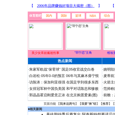
体育图吧
国内
国际
篮球
综合
NBA
“羽宁恋”主角
美少女库娃尴尬性事
维埃
热点新闻
·
朱家军欧战“保零球” 国足05收官战交白卷
·
姚明陷
·
白岩松:05年0-0的预言 06年与其麻木毋宁恨
·
麦蒂前
·
访陈涛：保加利亚很强 在国足学到很多东西
·
火箭主
·
女排冠军杯中国负美国 和平对话陈忠和惨败
·
范帅称
·
郭晶晶霍启刚爱意正浓 在北京购置爱巢(图)
·
前瞻：
页面功能 【
我来说两句
】【
我要“揪”错
】【
推荐
】【
■
相关新闻
暴徒期待季后赛复出 阿泰斯特想要诺贝