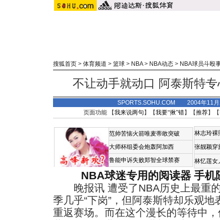
搜狐首页
>
体育频道
>
篮球
>
NBA
>
NBA动态
>
NBA球员斗殴
不让动手就动口 阿泰斯特
SPORTS.SOHU.COM 2004年11
页面功能 【
我来说两句
】【
我要“揪”错
】【
推荐
】【
林志玲裸
范帅苦恼火箭唯麦蒂敢突破
大师杯组委会炮轰阿加西
张靓颖穿
鲁能申诉失败郑智全球禁赛
林忆莲女
NBA球迷专用的阅读器
手机
晚报讯 遭受了NBA历史上最重
季几乎“下岗”，但阿泰斯特却乐观
重返赛场。而在这个漫长的等待中，