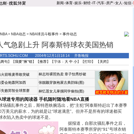
新闻
-
体育
-
娱乐
-
财经
-
IT
-
汽车
-
房产
-
女人
-
短信
-
NBA
>
NBA动态
>
NBA球员斗殴事件
>
事件动态
人气急剧上升 阿泰斯特球衣美国热销
ORTS.SOHU.COM 2004年12月1日18:14 齐鲁晚报
说两句
】【
我要“揪”错
】【
推荐
】【字体：
大
中
小
】【
打印
】 【
关闭
】
林志玲裸照热卖
章子怡秀纱裙
恼火箭唯麦蒂敢突破
组委会炮轰阿加西
张靓颖穿旗袍展古典韵味(图)
诉失败郑智全球禁赛
林忆莲女儿掌掴同学偷拍(图)
BA球迷专用的阅读器
手机随时随地看NBA直播
骚乱事件之后，斯特恩铁腕迅出，把“主犯”阿泰斯特赶出了本赛季
00万美元的薪水，为的就是让“球迷满意”。但并不是所有的球迷都买
球衣陷入热卖中的球迷不是。
据报道，自那次骚乱事件之后，
阿泰斯特本赛季所穿的“91”号球衣销