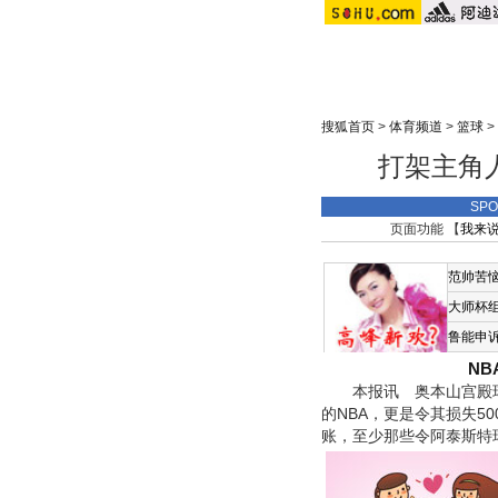
搜狐首页
>
体育频道
>
篮球
>
打架主角
SP
页面功能 【
我来
范帅苦
大师杯
鲁能申
N
本报讯 奥本山宫殿球场
的NBA，更是令其损失5
账，至少那些令阿泰斯特