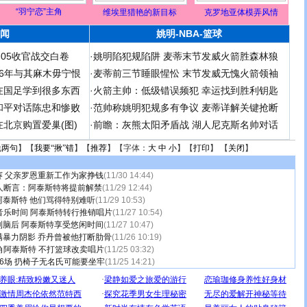
“羽宁恋”主角
维埃里猎艳的新目标
克罗地亚体模弄风情
闻
姚明-NBA-篮球
足05收官战交白卷
·
姚明陷犯规陷阱 麦蒂末节发威火箭胜森林狼
 06年与其麻木毋宁恨
·
麦蒂前三节睡眼惺忪 末节发威无愧火箭领袖
在国足学到很多东西
·
火箭主帅：低级错误频犯 幸运找到胜利钥匙
和平对话陈忠和惨败
·
范帅称姚明犯规多有争议 麦蒂详解关键抢断
北京购置爱巢(图)
·
前瞻：灰熊太阳矛盾战 湖人尼克斯名帅对话
说两句
】【
我要“揪”错
】【
推荐
】【字体：
大
中
小
】【
打印
】 【
关闭
】
赛 父亲罗恩重新工作为家挣钱
(11/30 14:44)
人断言：阿泰斯特将提前解禁
(11/29 12:44)
泰斯特 他们骂得特别难听
(11/29 10:53)
音乐时间 阿泰斯特转行推销唱片
(11/27 10:54)
到脑后 阿泰斯特享受悠闲时间
(11/27 10:47)
满暴力阴影 乔丹曾被他打断肋骨
(11/26 10:19)
角阿泰斯特 不打篮球改卖唱片
(11/25 03:32)
6场 扔椅子无名氏可能要坐牢
(11/25 14:21)