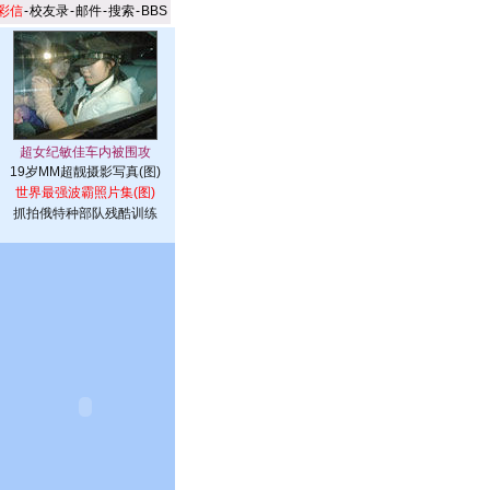
彩信
-
校友录
-
邮件
-
搜索
-
BBS
19岁MM超靓摄影写真(图)
世界最强波霸照片集(图)
抓拍俄特种部队残酷训练