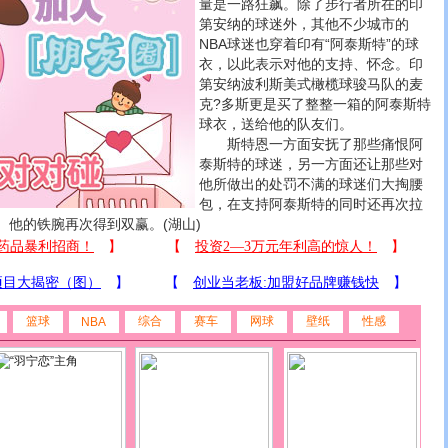
量是一路狂飙。除了步行者所在的印
第安纳的球迷外，其他不少城市的
NBA球迷也穿着印有“阿泰斯特”的球
衣，以此表示对他的支持、怀念。印
第安纳波利斯美式橄榄球骏马队的麦
克?多斯更是买了整整一箱的阿泰斯特
球衣，送给他的队友们。
斯特恩一方面安抚了那些痛恨阿
泰斯特的球迷，另一方面还让那些对
他所做出的处罚不满的球迷们大掏腰
包，在支持阿泰斯特的同时还再次拉
。他的铁腕再次得到双赢。(湖山)
篮球
综合
赛车
网球
壁纸
性感
NBA