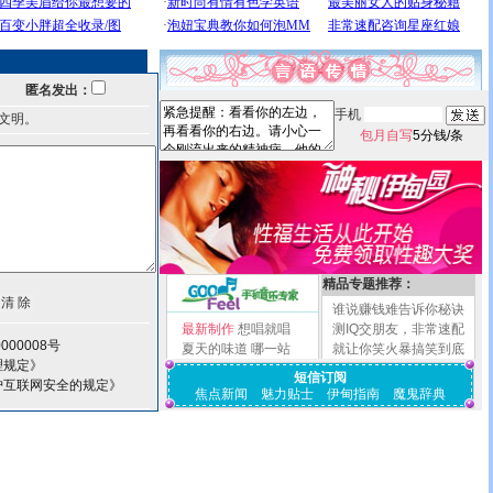
匿名发出：
手机
文明。
包月自写
5分钱/条
精品专题推荐：
谁说赚钱难告诉你秘诀
最新制作
想唱就唱
测IQ交朋友，非常速配
000008号
夏天的味道
哪一站
就让你笑火暴搞笑到底
理规定》
短信订阅
护互联网安全的规定》
焦点新闻
魅力贴士
伊甸指南
魔鬼辞典