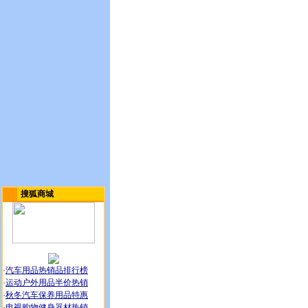
搜狐商城
·
汽车用品热销品排行榜
·
运动户外用品半价热销
·
秋冬汽车保养用品特惠
·
电视购物健身器材热销