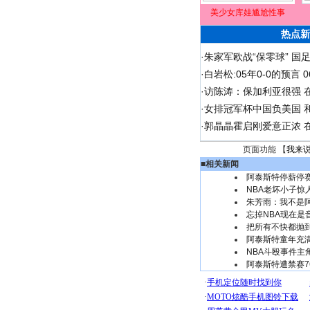
美少女库娃尴尬性事
热点新
·
朱家军欧战“保零球” 国
·
白岩松:05年0-0的预言
·
访陈涛：保加利亚很强 
·
女排冠军杯中国负美国 
·
郭晶晶霍启刚爱意正浓 在
页面功能 【
我来
■
相关新闻
阿泰斯特停薪停
NBA老坏小子惊
朱芳雨：我不是阿
忘掉NBA现在是
把所有不快都抛
阿泰斯特童年充
NBA斗殴事件主
阿泰斯特遭禁赛7