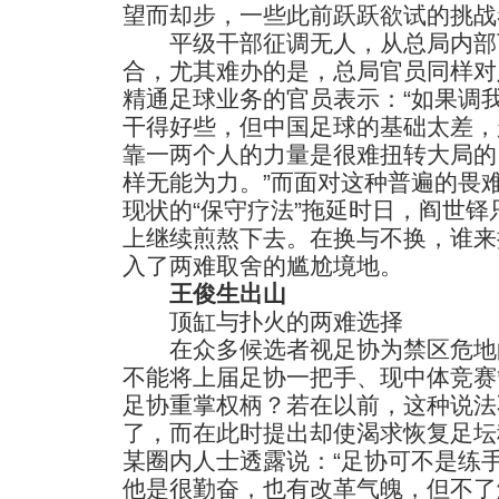
望而却步，一些此前跃跃欲试的挑战
平级干部征调无人，从总局内部
合，尤其难办的是，总局官员同样对
精通足球业务的官员表示：“如果调
干得好些，但中国足球的基础太差，
靠一两个人的力量是很难扭转大局的
样无能为力。”而面对这种普遍的畏
现状的“保守疗法”拖延时日，阎世
上继续煎熬下去。在换与不换，谁来
入了两难取舍的尴尬境地。
王俊生出山
顶缸与扑火的两难选择
在众多候选者视足协为禁区危地
不能将上届足协一把手、现中体竞赛
足协重掌权柄？若在以前，这种说法
了，而在此时提出却使渴求恢复足坛
某圈内人士透露说：“足协可不是练
他是很勤奋，也有改革气魄，但不了