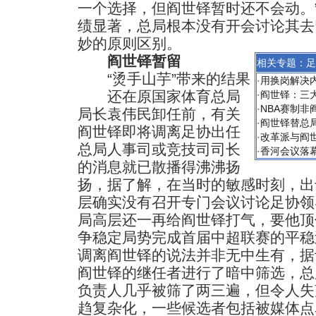
一个选择，但阎世铎暂时还不会动。
绩显著，总局根本没有开会讨论其去
妙的原则区别。
阎世铎暂留
相关专题：
足
“烫手山芋”带来的结果
·
用换岗解决内
还在原国家体育总局
·
阎世铎：三
·
NBA赛制非
局长袁伟民卸任前，有关
·
阎世铎替总
阎世铎即将调离足协出任
·
改革派与阎世
总局人事司或竞技司司长
·
香河会议落幕
的消息就已散播得沸沸扬
扬，据了解，在当时的敏感时刻，出
层确实没有召开专门会议讨论足协领
局高层还一再给阎世铎打气，要他顶
争稳定局势完成首届中超联赛的平稳
调离阎世铎的说法并非无中生有，据
阎世铎的继任者进行了暗中筛选，总
负责人几乎被筛了两三遍，但令人失
趋复杂化，一些候选者包括被媒体点