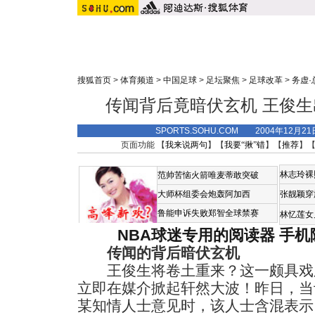
搜狐首页
>
体育频道
>
中国足球
>
足坛聚焦
>
足球改革
>
务虚
传闻背后竟暗伏玄机 王俊
SPORTS.SOHU.COM 2004年12月2
页面功能 【
我来说两句
】【
我要“揪”错
】【
推荐
】
林志玲裸
范帅苦恼火箭唯麦蒂敢突破
大师杯组委会炮轰阿加西
张靓颖穿
鲁能申诉失败郑智全球禁赛
林忆莲女
NBA球迷专用的阅读器
手机
传闻的背后暗伏玄机
王俊生将卷土重来？这一颇具戏
立即在媒介掀起轩然大波！昨日，当
某知情人士意见时，该人士含混表示