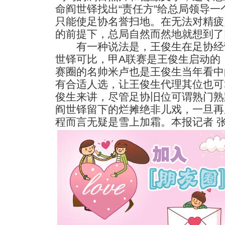
命阎世铎找出“责任方”给总局领导
只能使足协名誉扫地。在无法对精疲
的前提下，总局自然而然地就想到了
有一种说法是，王俊生在足协经
世铎可比，甲A联赛是王俊生启动的
赛圈的名帅米卢也是王俊生当年看中
有合适人选，让王俊生代理其位也可
俊生来讲，尽管足协旧位可谓熟门熟
阎世铎留下的烂摊绝非儿戏，一旦再
程而言无疑是雪上加霜。本报记者 