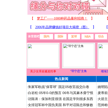
体育图吧
国内
国际
篮球
综合
NBA
“羽宁恋”主角
美少女库娃尴尬性事
维埃
热点新闻
·
朱家军欧战“保零球” 国足05收官战交白卷
·
姚明陷
·
白岩松:05年0-0的预言 06年与其麻木毋宁恨
·
麦蒂前
·
访陈涛：保加利亚很强 在国足学到很多东西
·
火箭主
·
女排冠军杯中国负美国 和平对话陈忠和惨败
·
范帅称