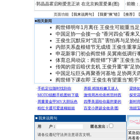
·
郭晶晶霍启刚爱意正浓 在北京购置爱巢(图)
·
前瞻：
页面功能 【
我来说两句
】【
我要“揪”错
】【
推荐
】
■
相关新闻
阎世铎明年1月离任 王俊生可能重当
中国足协一会接一会 “香河四会”看来
王俊生沉默应对“流言” 害怕再与足协
内部关系盘根错节无成绩 王俊生重掌
申花新掌门初会阎世铎 吴冀南低调行
体育总局动议：阎世铎“下课” 王俊生
传闻的背后暗伏玄机 王俊升重“掌”足
中国足坛巨头再聚香河基地 足协两天
阎世铎下课在即 王俊生有望重当“舵手”(
■ 我来说两句
用 户：
匿名发出：
请各位遵纪守法并注意语言文明。