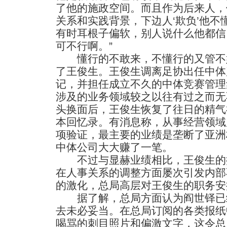
了他的施政空间。而且作为后来人，
关系和实践背景，下边人‘欺负’他
有时耳根子偏软，别人说什么他都信
可不行啊。”
懂行的不敢来，不懂行的又管不
了王俊生。王俊生调离足协出任中体
记，并担任成立不久的中体竞赛管理
涉及的业务领域较之以往有过之而无
头换面后，王俊生恢复了往日的精气
本回忆录。有消息称，从事经营领域
项验证，最主要的业绩是垄断了亚洲
中体公司大大赚了一笔。
不过与显赫业绩相比，王俊生的
在人事关系的调整方面屡次引发内部
的激化，总局高层对王俊生的职务安
据了解，总局方面认为阎世铎已
去未必妥当。在总局订阅的各类报纸
喝骂的刺目照片和偏激文字，这令总