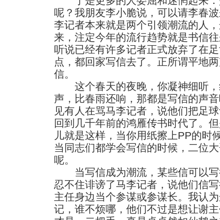
于是更多的人委屈和迷惘起来：
呢？我朋友李小脆说，可以请李春波
李记者本来就是两个引领潮流的人，
来，注定今年的流行趋势就是书信往
听说已经有许多记者正式放弃了在足
点，都回家写信去了。正所谓平地两
信。
这个春天的夜晚，你凝神细听，
声，比春雨还响，那都是写信的声音
见有人在骂马李记者，说他们把足球
回到几千年前的鸿雁传书时代了。但
儿就是这样，当你用纸擦上PP的时
当同志们都学会写信的时候，二位大
呢。
当写信成为潮流，某些信可以写
忍不住诽谤了马李记者，说他们信写
主任身边当个参谋或参谋长。我认为
记，谁不烦哪，他们不过是想让谢主