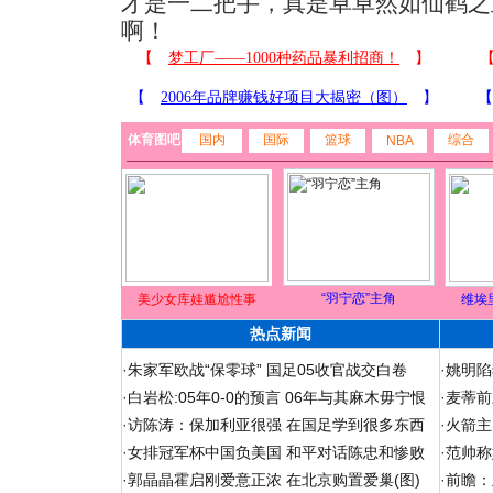
才是一二把手，真是卓卓然如仙鹤之
啊！
体育图吧
国内
国际
篮球
综合
NBA
“羽宁恋”主角
美少女库娃尴尬性事
维埃
热点新闻
·
朱家军欧战“保零球” 国足05收官战交白卷
·
姚明陷
·
白岩松:05年0-0的预言 06年与其麻木毋宁恨
·
麦蒂前
·
访陈涛：保加利亚很强 在国足学到很多东西
·
火箭主
·
女排冠军杯中国负美国 和平对话陈忠和惨败
·
范帅称
·
郭晶晶霍启刚爱意正浓 在北京购置爱巢(图)
·
前瞻：