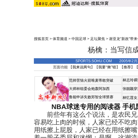
搜狐首页
>
体育频道
>
中国足球
>
足坛聚焦
>
谢亚龙“新政”带
杨檎：当写信
SPORTS.SOHU.COM 2005年2
页面功能 【
我来说两句
】【
我要“揪”错
】【
推荐
】
林志玲裸
范帅苦恼火箭唯麦蒂敢突破
大师杯组委会炮轰阿加西
张靓颖穿
鲁能申诉失败郑智全球禁赛
林忆莲女
NBA球迷专用的阅读器
手机
前些年有这么个说法，是农民兄
容易吃上肉的时候，人家已经不吃肉
用纸擦上屁股，人家已经在用纸擦嘴
着一股子委屈和迷惘：是啊，这潮流