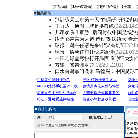
页面功能 【
我来说两句
】【
我要“揪”错
】【
推荐
】
■
相关新闻
到训练局上班第一天 “阎局长”开始清
丁力达：换阎王就是换教练
(02/21 14:
几家欢乐几家愁--后阎时代中国足坛哭
语为心声言为人镜 透过“谢氏语录”看
球报：谢主任请先来针“兴奋剂”
(02/21 
球报：请离任审计快速跟进
(02/21 03:
中国足球需尽快打开局面 看谢亚龙如
方肇：警告谢亚龙
(02/20 12:01)
口水向谢掌门袭来 马德兴：中国足球
■ 我来说两句
用 户：
匿名发出：
请各位遵纪守法并注意语言文明。