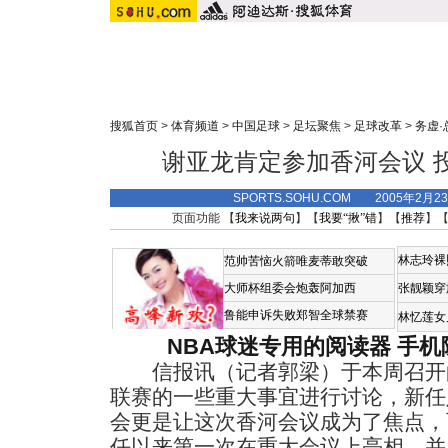
搜狐首页
>
体育频道
>
中国足球
>
足坛聚焦
>
足球改革
>
务虚
谢亚龙肯定参加香河会议 
SPORTS.SOHU.COM 2005年2月
页面功能 【
我来说两句
】【
我要“揪”错
】【
推荐
】
林志玲裸
范帅苦恼火箭唯麦蒂敢突破
大师杯组委会炮轰阿加西
张靓颖穿
鲁能申诉失败郑智全球禁赛
林忆莲女
NBA球迷专用的阅读器
手机
信报讯（记者郭梁）于本周召开
联赛的一些重大事宜进行讨论，新任
会更是让这次香河会议成为了焦点，
任以来第一次在重大会议上亮相，并