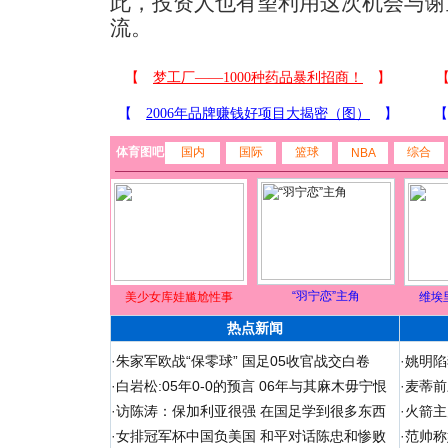
此，投资人也有望利用这次机会与谢
流。
体育图吧
国内
国际
篮球
综合
NBA
“羽宁恋”主角
美少女库娃尴尬性事
维埃
热点新闻
·
朱家军欧战“保零球” 国足05收官战交白卷
·
姚明陷
·
白岩松:05年0-0的预言 06年与其麻木毋宁恨
·
麦蒂前
·
访陈涛：保加利亚很强 在国足学到很多东西
·
火箭主
·
女排冠军杯中国负美国 和平对话陈忠和惨败
·
范帅称