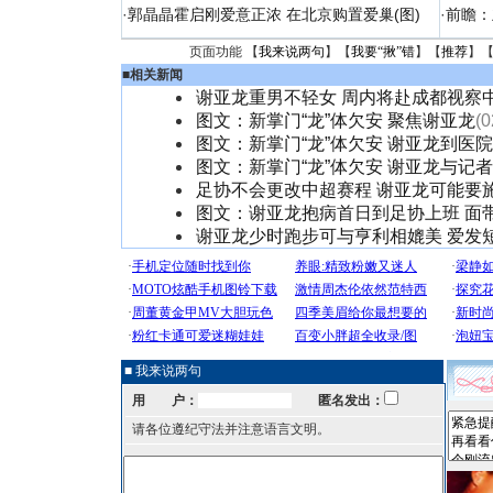
·
郭晶晶霍启刚爱意正浓 在北京购置爱巢(图)
·
前瞻：
页面功能 【
我来说两句
】【
我要“揪”错
】【
推荐
】
■
相关新闻
谢亚龙重男不轻女 周内将赴成都视察
图文：新掌门“龙”体欠安 聚焦谢亚龙
(0
图文：新掌门“龙”体欠安 谢亚龙到医
图文：新掌门“龙”体欠安 谢亚龙与记
足协不会更改中超赛程 谢亚龙可能要
图文：谢亚龙抱病首日到足协上班 面
谢亚龙少时跑步可与亨利相媲美 爱发
■ 我来说两句
用 户：
匿名发出：
请各位遵纪守法并注意语言文明。