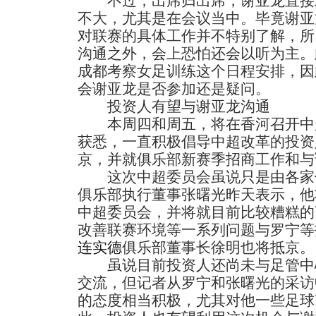
不过，出席归出席，谢亚龙直接
不大，尤其是在会议当中。毕竟谢亚
对联赛的具体工作并不特别了解，所
沟通之外，会上恐怕还会以听为主。
成都考察女足训练这个日程安排，因
会谢亚龙是否参加还是疑问。
投资人有望与谢亚龙沟通
本周四和周五，将在香河召开中
获悉，一直积极倡导中超改革的投资
京，并就俱乐部新赛季招商工作和与
这次中超委员会虽说只是由各家
俱乐部执行董事张曙光昨天表示，他
中超委员会，并将就目前比较糟糕的
改善联赛环境等一系列问题与罗宁等
连实德
俱乐部董事长徐明也将抵京。
虽说目前投资人还尚未与足管中
交流，但记者从罗宁和张曙光的采访
的态度相当积极，尤其对他一些足球