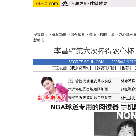
搜狐首页
>
体育频道
>
综合体育
>
棋牌
>
围棋世界
>
农心杯三
新动态
李昌镐第六次捧得农心杯 
SPORTS.SOHU.COM 2005年2月2
页面功能 【
我来说两句
】【
我要“揪”错
】【
推荐
】
林志玲裸
范帅苦恼火箭唯麦蒂敢突破
大师杯组委会炮轰阿加西
张靓颖穿
鲁能申诉失败郑智全球禁赛
林忆莲女
NBA球迷专用的阅读器
手机