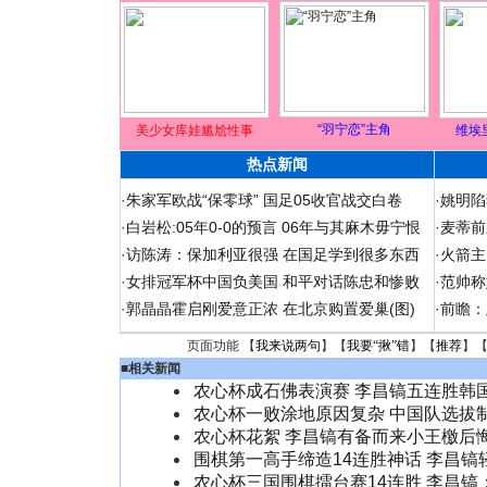
“羽宁恋”主角
美少女库娃尴尬性事
维埃
热点新闻
·
朱家军欧战“保零球” 国足05收官战交白卷
·
姚明陷
·
白岩松:05年0-0的预言 06年与其麻木毋宁恨
·
麦蒂前
·
访陈涛：保加利亚很强 在国足学到很多东西
·
火箭主
·
女排冠军杯中国负美国 和平对话陈忠和惨败
·
范帅称
·
郭晶晶霍启刚爱意正浓 在北京购置爱巢(图)
·
前瞻：
页面功能 【
我来说两句
】【
我要“揪”错
】【
推荐
】
■
相关新闻
农心杯成石佛表演赛 李昌镐五连胜韩
农心杯一败涂地原因复杂 中国队选拔
农心杯花絮 李昌镐有备而来小王檄后
围棋第一高手缔造14连胜神话 李昌镐
农心杯三国围棋擂台赛14连胜 李昌镐