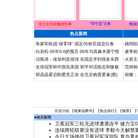
“羽宁恋”主角
美少女库娃尴尬性事
维埃
热点新闻
·
朱家军欧战“保零球” 国足05收官战交白卷
·
姚明陷
·
白岩松:05年0-0的预言 06年与其麻木毋宁恨
·
麦蒂前
·
访陈涛：保加利亚很强 在国足学到很多东西
·
火箭主
·
女排冠军杯中国负美国 和平对话陈忠和惨败
·
范帅称
·
郭晶晶霍启刚爱意正浓 在北京购置爱巢(图)
·
前瞻：
页面功能 【
我来说两句
】【
热点排行
】【
推荐
】【
■
相关新闻
卫冕冠军三轮无进球遭遇连平 健力宝0
连续两轮联赛没有进球 李毅今天解禁
今日主场挑战卫冕冠军深圳队 青岛要