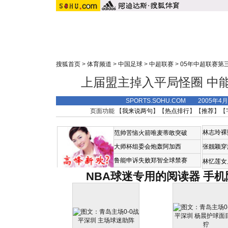
搜狐首页
>
体育频道
>
中国足球
>
中超联赛
>
05年中超联赛第
上届盟主掉入平局怪圈 中能
SPORTS.SOHU.COM 2005年4
页面功能 【
我来说两句
】【
热点排行
】【
推荐
】【
林志玲裸
范帅苦恼火箭唯麦蒂敢突破
大师杯组委会炮轰阿加西
张靓颖穿
鲁能申诉失败郑智全球禁赛
林忆莲女
NBA球迷专用的阅读器
手机