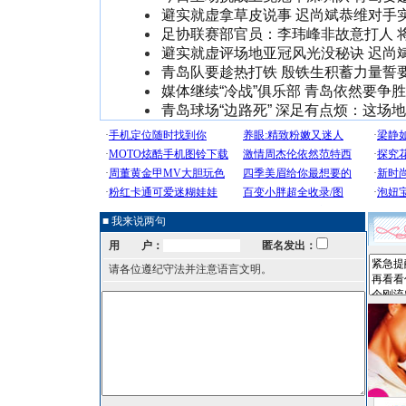
避实就虚拿草皮说事 迟尚斌恭维对手
足协联赛部官员：李玮峰非故意打人 
避实就虚评场地亚冠风光没秘诀 迟尚
青岛队要趁热打铁 殷铁生积蓄力量誓
媒体继续“冷战”俱乐部 青岛依然要争胜
青岛球场“边路死” 深足有点烦：这场
■ 我来说两句
用 户：
匿名发出：
请各位遵纪守法并注意语言文明。