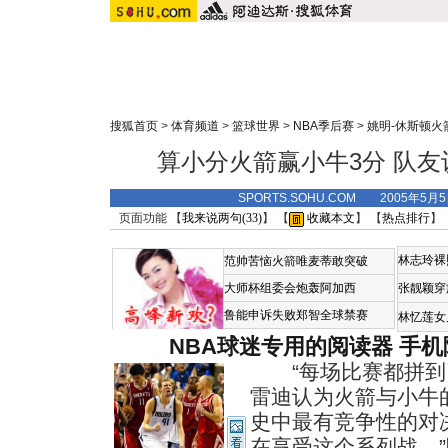
搜狐首页
>
体育频道
>
篮球世界
>
NBA季后赛
>
姚明-休斯顿火
算小分火箭赢小牛3分 队
SPORTS.SOHU.COM 2005年5
页面功能 【
我来说两句(
33
)
】 【
收藏本文
】 【
热点排行
】
林志玲裸
范帅苦恼火箭唯麦蒂敢突破
大师杯组委会炮轰阿加西
张靓颖穿
鲁能申诉失败郑智全球禁赛
林忆莲女
NBA球迷专用的阅读器
手机
“每场比赛都拼到了
雷迪认为火箭与小牛
史中最有竞争性的对
在享受这个系列战。”