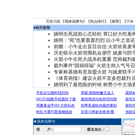
页面功能 【
我来说两句
】【
热点排行
】【
推荐
】【字体
■
相关新闻
姚明生死战前心态轻松 胃口好大吃葱
姚明：“死”也要轰轰烈烈 以小牛之道
前瞻：小牛走出盲目自信 火箭依靠麦
历史暗示火箭突围机会渺茫 姚麦与防
火箭小牛生死大战杀机重重 范帅裁判
裁判事件“因祸得福” 火箭主帅人气号
专家称基德有意加盟火箭 与姚麦联手
《体育画报》建议火箭不宜多想裁判 
姚明到了最危险的时候 称赞小牛主场
■ 我来说两句
用 户：
匿名发出：