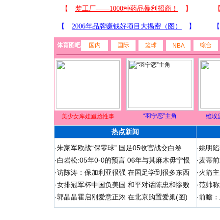
体育图吧
国内
国际
篮球
综合
NBA
“羽宁恋”主角
美少女库娃尴尬性事
维埃
热点新闻
·
朱家军欧战“保零球” 国足05收官战交白卷
·
姚明陷
·
白岩松:05年0-0的预言 06年与其麻木毋宁恨
·
麦蒂前
·
访陈涛：保加利亚很强 在国足学到很多东西
·
火箭主
·
女排冠军杯中国负美国 和平对话陈忠和惨败
·
范帅称
·
郭晶晶霍启刚爱意正浓 在北京购置爱巢(图)
·
前瞻：