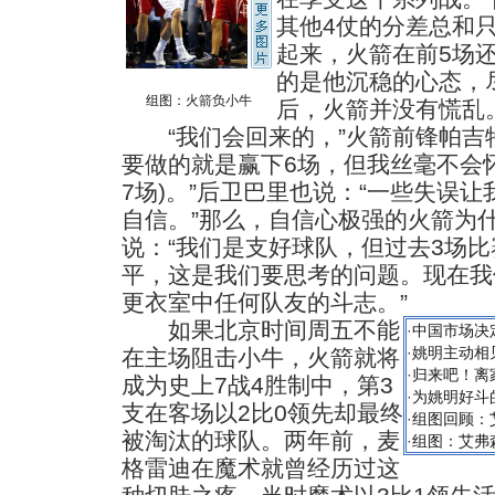
其他4仗的分差总和只
起来，火箭在前5场
的是他沉稳的心态，
组图：火箭负小牛
后，火箭并没有慌乱
“我们会回来的，”火箭前锋帕吉特
要做的就是赢下6场，但我丝毫不会
7场)。”后卫巴里也说：“一些失误
自信。”那么，自信心极强的火箭为
说：“我们是支好球队，但过去3场
平，这是我们要思考的问题。现在我
更衣室中任何队友的斗志。”
如果北京时间周五不能
·
中国市场决
·
姚明主动相
在主场阻击小牛，火箭就将
·
归来吧！离
成为史上7战4胜制中，第3
·
为姚明好斗
支在客场以2比0领先却最终
·
组图回顾：
被淘汰的球队。两年前，麦
·
组图：艾弗
格雷迪在魔术就曾经历过这