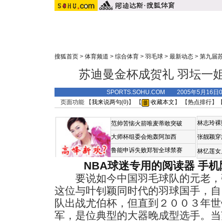
搜狐首页
>
体育频道
>
综合体育
>
羽毛球
>
最新动态
>
第九届
苏迪曼金杯成贺礼 羽坛一姐
SPORTS.SOHU.COM 2005年5月16
页面功能 【
我来说两句(
0
)
】 【
收藏本文
】 【
热点排行
】
林志玲裸
范帅苦恼火箭唯麦蒂敢突破
大师杯组委会炮轰阿加西
张靓颖穿
鲁能申诉失败郑智全球禁赛
林忆莲女
NBA球迷专用的阅读器
手机
要说如今中国羽毛球队的元老，
这位与叶钊颖同时代的羽球国手，自
队出战尤伯杯，但直到２００３年世
军，是位典型的大器晚成型选手。当