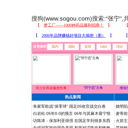
搜狗(
www.sogou.com
)搜索:“
张宁
”
体育图吧
国内
国际
篮球
综合
NBA
“羽宁恋”主角
美少女库娃尴尬性事
维埃
热点新闻
·
朱家军欧战“保零球” 国足05收官战交白卷
·
姚明陷
·
白岩松:05年0-0的预言 06年与其麻木毋宁恨
·
麦蒂前
·
访陈涛：保加利亚很强 在国足学到很多东西
·
火箭主
·
女排冠军杯中国负美国 和平对话陈忠和惨败
·
范帅称