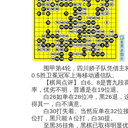
围甲第4轮，四川娇子队凭借主将曹
0.5胜卫冕冠军上海移动通信队。
【棋局点评】 白6、8是曹九段喜
率，优劣不明，普通是在19位退。
白26如单在28位冲，黑26退，这
得其一，白不满意。
白30打失着。当然应单在32位接
位打，黑只能Ａ位打，白30提。
至黑35挂角，黑棋已取得明显优