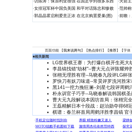
·
访陈涛：保加利亚很强 在国足学到很多东西
·
火箭主
·
女排冠军杯中国负美国 和平对话陈忠和惨败
·
范帅称
·
郭晶晶霍启刚爱意正浓 在北京购置爱巢(图)
·
前瞻：
页面功能 【
我来说两句
】【
热点排行
】【
推荐
】【字体
■
相关新闻
LG世界棋王赛：为打爆白棋开生死大劫
李昌镐找错“劫材”--曹大元点评陈耀烨
张栩无理胜有理--马晓春九段评LG杯
罗快刀有妖刀味道--常昊评罗洗河胜宋
黑141一挖力挽狂澜--刘星七段评周鹤
朴永训官子巧手--马晓春解说韩国棋圣
曹大元九段解说本因坊首局：张栩完
王磊精解日本十段战：赵治勋夺得68冠
棋谱：春兰杯首局周鹤洋胜李昌镐 官