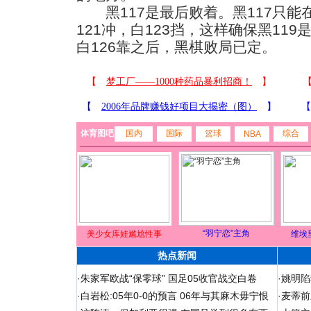
黑117是最后败着。黑117只能在
121冲，白123挡，这样确保黑119
白126靠之后，黑棋败局已定。
体育图吧
国内
国际
篮球
综合
NBA
“羽宁恋”主角
美少女库娃尴尬性事
维埃
热点新闻
·
朱家军欧战“保零球” 国足05收官战交白卷
·
姚明陷
·
白岩松:05年0-0的预言 06年与其麻木毋宁恨
·
麦蒂前