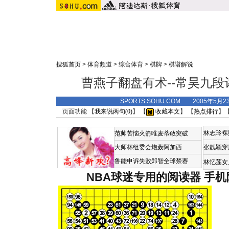
搜狐首页
>
体育频道
>
综合体育
>
棋牌
>
棋谱解说
曹燕子翻盘有术--常昊九
SPORTS.SOHU.COM 2005年5月
页面功能 【
我来说两句(
0
)
】 【
收藏本文
】 【
热点排行
】
林志玲裸
范帅苦恼火箭唯麦蒂敢突破
大师杯组委会炮轰阿加西
张靓颖穿
鲁能申诉失败郑智全球禁赛
林忆莲女
NBA球迷专用的阅读器
手机