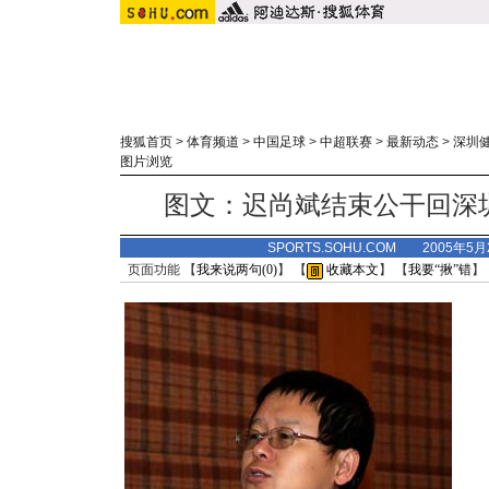
搜狐首页
>
体育频道
>
中国足球
>
中超联赛
>
最新动态
>
深圳
图片浏览
图文：迟尚斌结束公干回深
SPORTS.SOHU.COM 2005年5
页面功能 【
我来说两句(
0
)
】 【
收藏本文
】 【
我要“揪”错
】