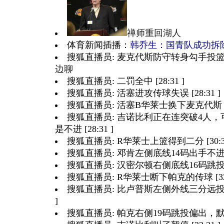
禅师重回湖人
体育新闻插播：
韩乔生：国青队成功拆除
搜狐直播员: 麦克代斯防守转身勾手投篮的邓
边聊
搜狐直播员: 二罚全中 [28:31 ]
搜狐直播员: 活塞进攻传球失误 [28:31 ]
搜狐直播员: 活塞B华莱士换下麦克代斯 [28
搜狐直播员: 吉诺比利正在连突破4人
是不进 [28:31 ]
搜狐直播员: R华莱士上篮得到二分 [30:31
搜狐直播员: 邓肯左侧底线14码出手不进，B
搜狐直播员: 汉密尔顿右侧底线16码跳投命中 
搜狐直播员: R华莱士断下帕克的传球 [32:
搜狐直播员: 比卢普斯左侧外线三分远投不
]
搜狐直播员: 帕克右侧19码跳投偏出，默罕莫