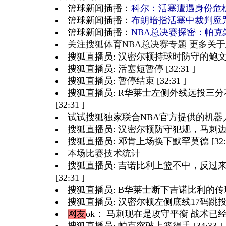
篮球新闻插播：
科尔：活塞遭遇身份危
篮球新闻插播：
布朗暗指活塞中裁判魔
篮球新闻插播：
NBA总决赛探密：帕克
关注搜狐体育NBA总决赛专题 更多关
搜狐直播员: 汉密尔顿持球时防守的鲍文碰到
搜狐直播员: 活塞短暂停 [32:31 ]
搜狐直播员: 暂停结束 [32:31 ]
搜狐直播员: R华莱士左侧外线远投三
[32:31 ]
试试搜狐独家联合NBA官方提供的
机器
搜狐直播员: 汉密尔顿防守犯规，马刺边线发球
搜狐直播员: 邓肯上场换下默罕莫德 [32:3
本场比赛技术统计
搜狐直播员: 吉诺比利上篮不中，反过
[32:31 ]
搜狐直播员: B华莱士断下吉诺比利的传球 [3
搜狐直播员: 汉密尔顿左侧底线17码跳投命中 
网友
ok
： 马刺现在是攻守平衡 战术已经炉火纯
搜狐直播员: 帕克突破上篮得手 [34:33 ]