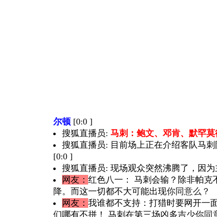
尔顿
[0:0 ]
搜狐直播员:
马刺：鲍文、邓肯、默罕莫
搜狐直播员: 目前场上正在介绍客队马
[0:0 ]
搜狐直播员: 现场观众突然沸腾了，因为主队
网友：
红色八一
： 马刺会输？除非帕克
降。而这一切都不大可能出现
你同意么？
网友：
我谁都不支持
：打猎时要网开一面
们哪有不拼！ 马刺在第三场凶多吉少
你同