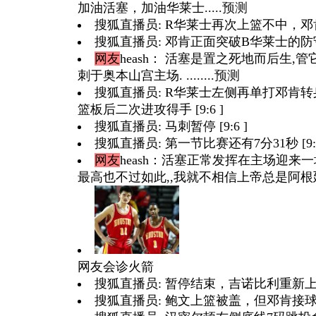
加油活塞，加油华莱士.....
预测
搜狐直播员: R华莱士再次上篮不中，邓肯抢
搜狐直播员: 邓肯正面突破B华莱士的防守时
网友
heash
： 活塞是置之死地而后生,管
刺于奥本山宫主场. ........
预测
搜狐直播员: R华莱士左侧再单打邓肯
篮板后二次进攻得手 [9:6 ]
搜狐直播员: 马刺暂停 [9:6 ]
搜狐直播员: 第一节比赛还有7分31秒 [9:6
网友
heash
：活塞正常发挥在主场迎来一
最高也不过如此,,我就不相信上帝总是阿根廷人
网友会诊火箭
搜狐直播员: 暂停结束，吉诺比利重新上场 [
搜狐直播员: 鲍文上篮被盖，但邓肯接球补篮