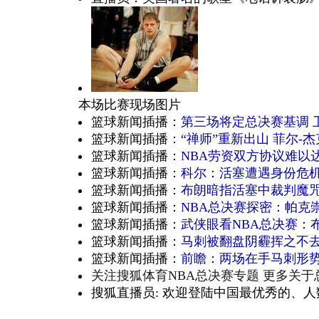
本场比赛现场图片
篮球新闻插播：
第三场将定总决赛基调 
篮球新闻插播：
“禅师”重新出山 菲尔-
篮球新闻插播：
NBA劳资双方协议难以
篮球新闻插播：
科尔：活塞遭遇身份危机
篮球新闻插播：
布朗暗指活塞中裁判魔咒
篮球新闻插播：
NBA总决赛探密：帕克
篮球新闻插播：
武侠眼看NBA总决赛：
篮球新闻插播：
马刺被翻盘阴霾挥之不去
篮球新闻插播：
前瞻：两场在手马刺形势
关注搜狐体育NBA总决赛专题 更多关
搜狐直播员: 欢迎登陆中国最优秀的、人