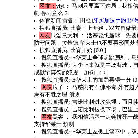
网友：
yiyi
： 马刺只要赢下这局，我相信
刺
你同意么？
体育新闻插播：[田径]
牙买加选手跑出9秒
搜狐直播员: 比赛马上开始，双方再做最后的部
网友
只爱意大利
： 活塞要想赢球，先
防守问题，拉希德.华莱士也不要再形同梦
搜狐直播员: 比赛开始 [0:0 ]
搜狐直播员: B华莱士争球起跳违列，马刺中
搜狐直播员: 大李上来就是中场断球，
成默罕莫德的犯规，加罚 [2:0 ]
搜狐直播员: B华莱士的加罚再得一分 [3:0
网友
浪子
： 马慈内有石佛邓肯,外有超
焉有不胜之理
预测
搜狐直播员: 吉诺比利进攻犯规，而且膝部好
搜狐直播员: 吉诺比利被换下场，巴里上 [3
网友
黑客
： 我相信活塞一定会拼死一
支持华莱士
预测
搜狐直播员: B华莱士左侧上篮不中，双方