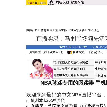
搜狐首页
>
体育频道
>
篮球世界
>
NBA总决赛
>
NBA动态
直播实录：马刺半场领先活塞
SPORTS.SOHU.COM 2005年6
页面功能 【
我来说两句(
1
)
】 【
收藏本文
】 【
热点排行
】
林志玲裸
范帅苦恼火箭唯麦蒂敢突破
大师杯组委会炮轰阿加西
张靓颖穿
鲁能申诉失败郑智全球禁赛
林忆莲女
NBA球迷专用的阅读器
手机
欢迎来到最好的中文NBA直播平台
预测本场比赛胜负
直播员：美国著名的歌星《电话诉衷肠