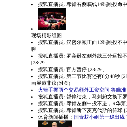
搜狐直播员: 邓肯右侧底线14码跳投命中 [28
现场精彩组图
搜狐直播员: 汉密尔顿正面12码跳投不中，邓
聊
搜狐直播员: 罗宾逊左侧外线三分远投
[28:29 ]
搜狐直播员: 官方暂停 [28:29 ]
搜狐直播员: 第二节比赛还有8分48秒 [28:
画展遭非议(附图)
火箭手握两个交易额外工资空间 将瞄准
搜狐直播员: 暂停结束，马刺鲍文换下罗宾逊 
搜狐直播员: 邓肯左侧中投不进，R华莱士拿到
搜狐直播员: 邓肯断下麦克代斯的传球 [28:
体育新闻插播：
国青获小组第一稳出线 