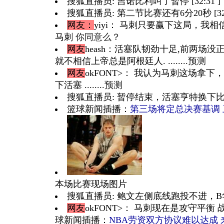
搜狐直播员: 吉诺比利叫了暂停 [32:31 ]
搜狐直播员: 第二节比赛还有6分20秒 [32:3
网友：
yiyi
： 马刺只要赢下这局，我相
马刺
你同意么？
网友
heash
：活塞队韧劲十足,前两场没正
就不相信上帝总是阿根廷人. ........
预测
网友
okFONT>： 我认为马刺这场拿下
下活塞 ........
预测
搜狐直播员: 暂停结束，活塞亨特换下比卢普斯
篮球新闻插播：
第三场将定总决赛基调
本场比赛现场图片
搜狐直播员: 鲍文左侧底线跑投不进，B华莱
网友
okFONT>： 马刺现在是攻守平衡 战术
球新闻插播：
NBA劳资双方协议难以达成