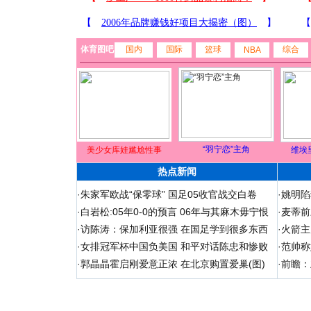
体育图吧
国内
国际
篮球
综合
NBA
“羽宁恋”主角
美少女库娃尴尬性事
维埃
热点新闻
·
朱家军欧战“保零球” 国足05收官战交白卷
·
姚明陷
·
白岩松:05年0-0的预言 06年与其麻木毋宁恨
·
麦蒂前
·
访陈涛：保加利亚很强 在国足学到很多东西
·
火箭主
·
女排冠军杯中国负美国 和平对话陈忠和惨败
·
范帅称
·
郭晶晶霍启刚爱意正浓 在北京购置爱巢(图)
·
前瞻：