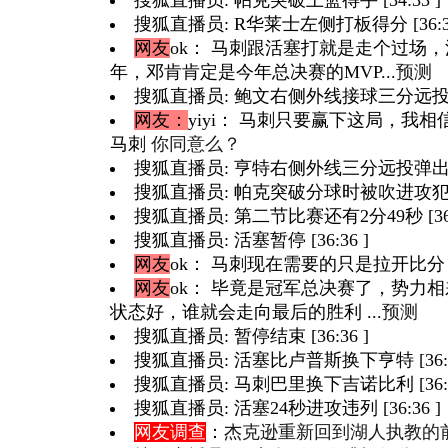
搜狐直播员: R华莱士左侧打板得分 [36:33
网友
ok
： 马刺跟活塞打就是走个过场
年，邓肯肯定是今年总决赛的MVP...
预测
搜狐直播员: 鲍文右侧外线接球三分远投命中 
网友：
yiyi
： 马刺只要赢下这局，我相
马刺
你同意么？
搜狐直播员: 亨特右侧外线三分远投弹出，邓
搜狐直播员: 帕克突破分球时被吹进攻犯规 [
搜狐直播员: 第二节比赛还有2分49秒 [36:3
搜狐直播员: 活塞暂停 [36:36 ]
网友
ok
： 马刺现在需要的只是拉开比分，
网友
ok
： 毕竟是冠军总决赛了，势力
状态好，谁就会走向最后的胜利 ...
预测
搜狐直播员: 暂停结束 [36:36 ]
搜狐直播员: 活塞比卢普斯换下亨特 [36:3
搜狐直播员: 马刺巴里换下吉诺比利 [36:3
搜狐直播员: 活塞24秒进攻违列 [36:36 ]
网友调查
：
杰克逊重新回到湖人执教的