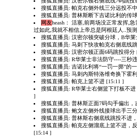
搜狐直播员: 汉密尔顿右侧底线7码跳投命中 
搜狐直播员: 帕克右侧外线三分远投不中，霍
搜狐直播员: 普林斯断下吉诺比利的传球 [1
网友
heash
： 活塞,前两场没正常发挥,
过如此,我就不相信上帝总是阿根廷人..
预
搜狐直播员: 汉密尔顿突破分球，B华莱士双手
搜狐直播员: 马刺下快攻帕克右侧底线跳投得分
搜狐直播员: 汉密尔顿正面6码跳投得分 [15
搜狐直播员: R华莱士非法防守----三秒违列 [
搜狐直播员: 吉诺比利将“一罚一掷”的一罚投进
搜狐直播员: 马刺内斯特洛维奇换下霍利 [15
搜狐直播员: 帕克上篮不进 [15:11 ]
搜狐直播员: R华莱士右侧篮下打板不进，
]
搜狐直播员: 普林斯正面7码勾手偏出，吉诺
搜狐直播员: 鲍文左侧外线接球出手三分远投中
搜狐直播员: 普林斯右侧底线跳投不进，帕克
搜狐直播员: 帕克左侧溜底上篮不进，
[15:14 ]