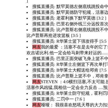
]
搜狐直播员: 默罕莫德左侧底线跳投命中 [3
搜狐直播员: 默罕莫德防守犯规，活塞边线发
搜狐直播员: 老霍利换下默罕莫德 [3:2 ]
搜狐直播员: 巴里右侧外线三分远投首次出手
搜狐直播员: 比卢普斯右侧底线跳投不
比卢普斯再抢进攻篮板 [3:5 ]
搜狐直播员: R华莱士篮下强攻得手 [5:5 
网友
我的最爱
：活塞不在是去年的它了!
欢吉诺比利.他一定会给马刺带来好运的.......
搜狐直播员: 巴里正面突破飞身上篮不中，普
搜狐直播员: R华莱士左侧篮下再次单打霍利
搜狐直播员: B华莱士大帽送给邓肯 [7:5 
搜狐直播员: 比卢普斯上篮不中，邓肯拿到防
网友
STEVEN
：4:0横扫活塞,不太可能
活塞作风凶猛,我相信一定会全力反击 ....
预
搜狐直播员: R华莱士防守犯规，霍利罚球 [
搜狐直播员: 二罚中一 [7:6 ]
网友
哑哑
： 我很喜欢怒吼天尊的大力扣