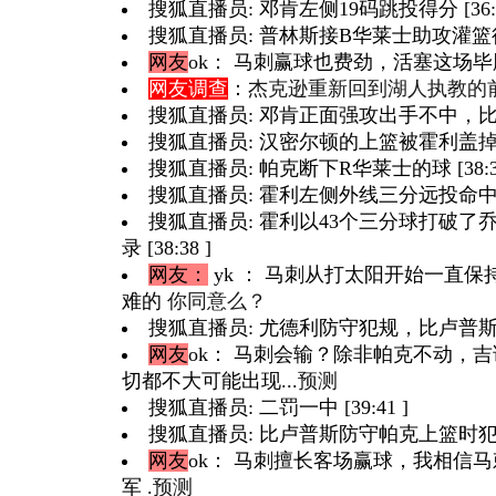
搜狐直播员: 邓肯左侧19码跳投得分 [36:3
搜狐直播员: 普林斯接B华莱士助攻灌篮得分 [
网友
ok
： 马刺赢球也费劲，活塞这场毕胜。
网友调查
：
杰克逊重新回到湖人执教的
搜狐直播员: 邓肯正面强攻出手不中，比卢普
搜狐直播员: 汉密尔顿的上篮被霍利盖掉 [38
搜狐直播员: 帕克断下R华莱士的球 [38:38
搜狐直播员: 霍利左侧外线三分远投命中 [38
搜狐直播员: 霍利以43个三分球打破了
录 [38:38 ]
网友：
yk
： 马刺从打太阳开始一直保
难的
你同意么？
搜狐直播员: 尤德利防守犯规，比卢普斯罚球 
网友
ok
： 马刺会输？除非帕克不动，
切都不大可能出现...
预测
搜狐直播员: 二罚一中 [39:41 ]
搜狐直播员: 比卢普斯防守帕克上篮时犯规 [
网友
ok
： 马刺擅长客场赢球，我相信
军 .
预测