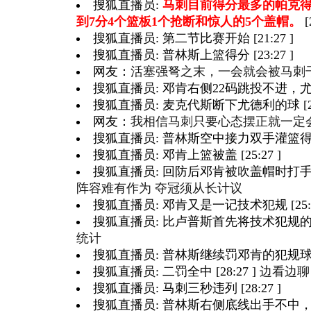
搜狐直播员:
马刺目前得分最多的帕克得
到7分4个篮板1个抢断和惊人的5个盖帽。
[
搜狐直播员: 第二节比赛开始 [21:27 ]
搜狐直播员: 普林斯上篮得分 [23:27 ]
网友：
活塞强弩之末，一会就会被马刺
搜狐直播员: 邓肯右侧22码跳投不进，尤德利
搜狐直播员: 麦克代斯断下尤德利的球 [23:
网友：
我相信马刺只要心态摆正就一定会赢
搜狐直播员: 普林斯空中接力双手灌篮得分，
搜狐直播员: 邓肯上篮被盖 [25:27 ]
搜狐直播员: 回防后邓肯被吹盖帽时打手犯规 [
阵容难有作为 夺冠须从长计议
搜狐直播员: 邓肯又是一记技术犯规 [25:2
搜狐直播员: 比卢普斯首先将技术犯规的一罚投
统计
搜狐直播员: 普林斯继续罚邓肯的犯规球 [26
搜狐直播员: 二罚全中 [28:27 ]
边看边聊
搜狐直播员: 马刺三秒违列 [28:27 ]
搜狐直播员: 普林斯右侧底线出手不中，吉诺