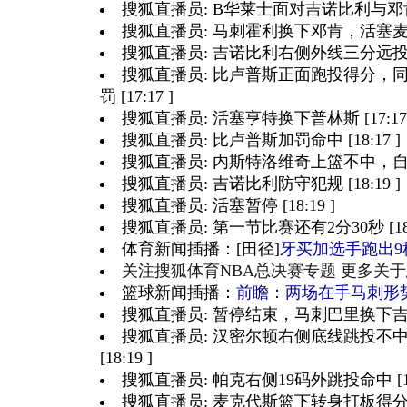
搜狐直播员: B华莱士面对吉诺比利与邓肯的
搜狐直播员: 马刺霍利换下邓肯，活塞麦克代
搜狐直播员: 吉诺比利右侧外线三分远投也是命
搜狐直播员: 比卢普斯正面跑投得分，
罚 [17:17 ]
搜狐直播员: 活塞亨特换下普林斯 [17:17 
搜狐直播员: 比卢普斯加罚命中 [18:17 ]
搜狐直播员: 内斯特洛维奇上篮不中，自己补篮
搜狐直播员: 吉诺比利防守犯规 [18:19 ]
搜狐直播员: 活塞暂停 [18:19 ]
搜狐直播员: 第一节比赛还有2分30秒 [18:1
体育新闻插播：[田径]
牙买加选手跑出9秒
关注搜狐体育NBA总决赛专题 更多关
篮球新闻插播：
前瞻：两场在手马刺形
搜狐直播员: 暂停结束，马刺巴里换下吉诺比利
搜狐直播员: 汉密尔顿右侧底线跳投不
[18:19 ]
搜狐直播员: 帕克右侧19码外跳投命中 [18:
搜狐直播员: 麦克代斯篮下转身打板得分 [20