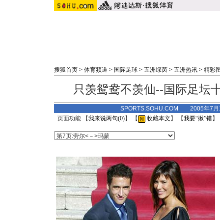
搜狐首页
>
体育频道
>
国际足球
>
五洲绿茵
>
五洲热讯
>
精彩
只羡鸳鸯不羡仙--国际足坛十
SPORTS.SOHU.COM 2005年7
页面功能 【
我来说两句(
0
)
】 【
收藏本文
】 【
我要“揪”错
】