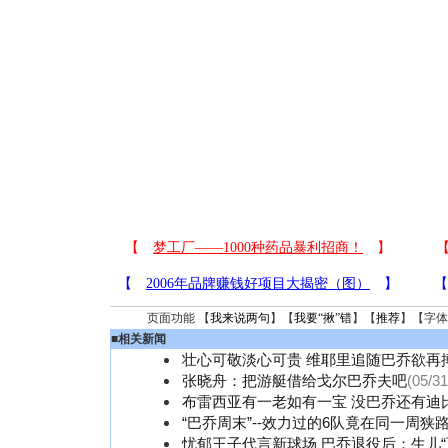
页面功能 【
我来说两句
】【
我要“揪”错
】【
推荐
】【字体
■
相关新闻
壮心可敬淡心可贵 维耶里追随巴乔欲再
张晓舟：把游艇借给戈尔巴乔夫吧
(05/31
布雷西亚有一老如有一宝 没巴乔还有迪
“巴乔周末”--效力过的6队竟在同一周狭
忧郁王子代言新球场 巴乔退役后：生儿“