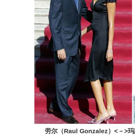
劳尔（Raul Gonzalez）<－>