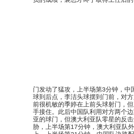
门发动了猛攻，上半场第3分钟，中
球到后点，李洁头球摆到门前，对方
前很机敏的季婷在上前头球射门，但
手接住。此后中国队利用对方两个边
亚的球门，但澳大利亚队零星的反击
胁，上半场第17分钟，澳大利亚队