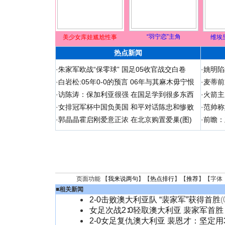
“羽宁恋”主角
美少女库娃尴尬性事
维埃
热点新闻
·
朱家军欧战“保零球” 国足05收官战交白卷
·
姚明陷
·
白岩松:05年0-0的预言 06年与其麻木毋宁恨
·
麦蒂前
·
访陈涛：保加利亚很强 在国足学到很多东西
·
火箭主
·
女排冠军杯中国负美国 和平对话陈忠和惨败
·
范帅称
·
郭晶晶霍启刚爱意正浓 在北京购置爱巢(图)
·
前瞻：
页面功能 【
我来说两句
】【
热点排行
】【
推荐
】【字体
■
相关新闻
2-0击败澳大利亚队 “裴家军”获得首胜
(
女足次战2∶0轻取澳大利亚 裴家军首胜
2-0女足复仇澳大利亚 裴恩才：坚定用