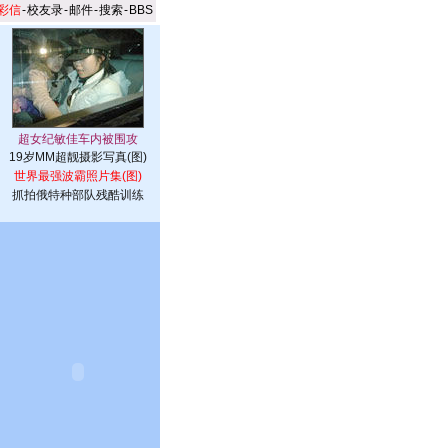
彩信
-
校友录
-
邮件
-
搜索
-
BBS
19岁MM超靓摄影写真(图)
世界最强波霸照片集(图)
抓拍俄特种部队残酷训练