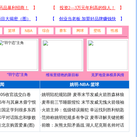
篮球
综合
赛车
网球
壁纸
性感
NBA
“羽宁恋”主角
维埃里猎艳的新目标
克罗地亚体模弄风情
闻
姚明-NBA-篮球
足05收官战交白卷
·
姚明陷犯规陷阱 麦蒂末节发威火箭胜森林狼
 06年与其麻木毋宁恨
·
麦蒂前三节睡眼惺忪 末节发威无愧火箭领袖
在国足学到很多东西
·
火箭主帅：低级错误频犯 幸运找到胜利钥匙
和平对话陈忠和惨败
·
范帅称姚明犯规多有争议 麦蒂详解关键抢断
北京购置爱巢(图)
·
前瞻：灰熊太阳矛盾战 湖人尼克斯名帅对话