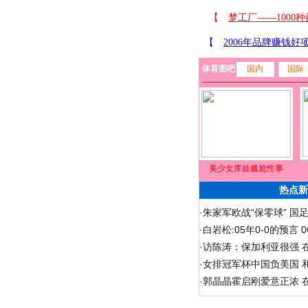
体育图吧
国内
国际
美少女库娃尴尬性事
热点新
·
朱家军欧战“保零球” 国
·
白岩松:05年0-0的预言
·
访陈涛：保加利亚很强 
·
女排冠军杯中国负美国 
·
郭晶晶霍启刚爱意正浓 在