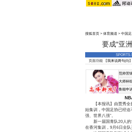
搜狐首页
>
体育频道
>
中国足
要成“亚
SPORTS
页面功能 【
我来说两句(
0
)
】
范帅苦
大师杯
鲁能申
N
【本报讯】由贾秀全执掌
始集训，中国足协已经迫
强、世界八强”。
新一届国青队20人的首
在香河集训，9月6日全