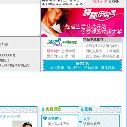
包月自写
5分钱/条
精品专题推荐：
谁说赚钱难告诉你秘诀
最新制作
想唱就唱
测IQ交朋友，非常速配
000008号
夏天的味道
哪一站
就让你笑火暴搞笑到底
理规定》
短信订阅
护互联网安全的规定》
焦点新闻
魅力贴士
伊甸指南
魔鬼辞典