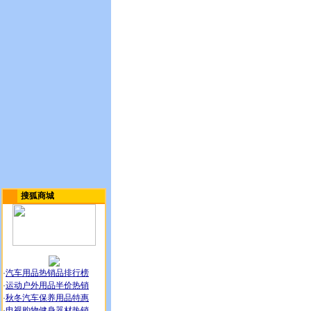
搜狐商城
·
汽车用品热销品排行榜
·
运动户外用品半价热销
·
秋冬汽车保养用品特惠
·
电视购物健身器材热销