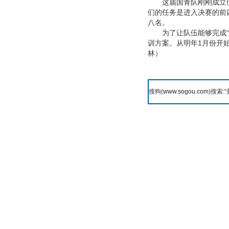
这届国青队刚刚成立便面
们的任务是进入决赛的前
八名。
为了让队伍能够完成“亚
训方案。从明年1月份开
林）
搜狗(
www.sogou.com
)搜索:“