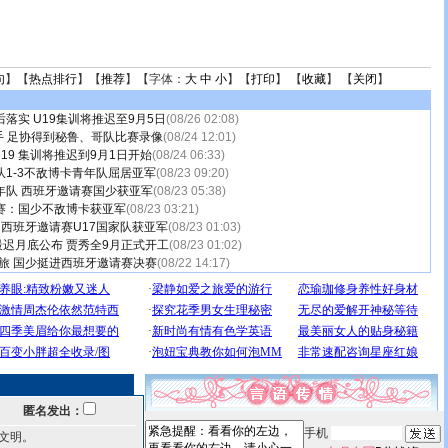
句
】【
热点排行
】【
推荐
】【字体：
大
中
小
】【
打印
】 【
收藏
】 【
关闭
】
后落实 U19集训将推迟至9月5日
(08/26 02:08)
手 足协得到秘鲁、哥队比赛录像
(08/24 12:01)
19 集训将推迟到9月1日开始
(08/24 06:33)
少队1-3不敌博卡青年队屈居亚军
(08/23 09:20)
年队 西班牙邀请赛国少获亚军
(08/23 05:38)
赛：国少不敌博卡获亚军
(08/23 03:21)
床 西班牙邀请赛U17国家队获亚军
(08/23 01:03)
最迟月底公布 贾秀全9月正式开工
(08/23 01:02)
劲旅 国少挺进西班牙邀请赛决赛
(08/22 14:17)
匿名发出：
手机
文明。