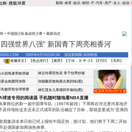
新闻
-
体育
-
娱乐
-
财经
-
IT
-
汽车
-
房产
-
女人
-
短信
-
球
>
中国国少队备战世少赛
>
最新动态
洲四强世界八强” 新国青下周亮相香河
.SOHU.COM 2005年8月26日06:08 深圳新闻网-深圳商报
 【
收藏本文
】 【
热点排行
】【
推荐
】【字体：
大
中
小
】【
打印
】 【
关闭
】
林志玲裸照热卖
章子怡秀纱裙
恼火箭唯麦蒂敢突破
组委会炮轰阿加西
张靓颖穿旗袍展古典韵味(图)
诉失败郑智全球禁赛
林忆莲女儿掌掴同学偷拍(图)
BA球迷专用的阅读器
手机随时随地看NBA直播
帅位的新一届中国青年队（1987年龄段）下周将在河北香河基地开
不及待地给这支还未正式成军的队伍确定了目标，那就是要成为“亚洲四
期集训名单日前已经上报给中国足协，按计划，他们将于下周二开始
队开赴德国参加两场热身赛。