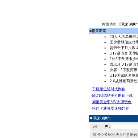
页面功能 【
我来说两
■
相关新闻
20人大名单未最
国少费城偷窥对
贾秀全下月执教U
U17邀请赛 国
1比3不敌博卡少
西班牙Ｕ17邀请
决赛1-3不敌河
U19国家队名单
2-0战胜葡萄牙
■ 我来说两句
用 户：
请各位遵纪守法并注意语言