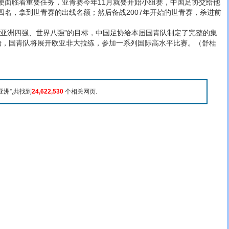
临着重要任务，亚青赛今年11月就要开始小组赛，中国足协交给他
四名，拿到世青赛的出线名额；然后备战2007年开始的世青赛，杀进前
洲四强、世界八强”的目标，中国足协给本届国青队制定了完整的集
始，国青队将展开欧亚非大拉练，参加一系列国际高水平比赛。（舒桂
亚洲
”,共找到
24,622,530
个相关网页.