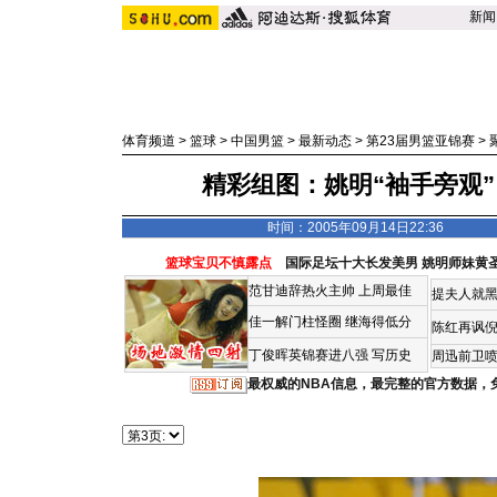
新闻
体育频道
>
篮球
>
中国男篮
>
最新动态
>
第23届男篮亚锦赛
>
精彩组图：姚明“袖手旁观”
时间：2005年09月14日22:36
篮球宝贝不慎露点
国际足坛十大长发美男
姚明师妹黄
范甘迪辞热火主帅
上周最佳
提夫人就黑
佳一解门柱怪圈
继海得低分
陈红再讽
丁俊晖英锦赛进八强 写历史
周迅前卫喷
最权威的NBA信息，最完整的官方数据，