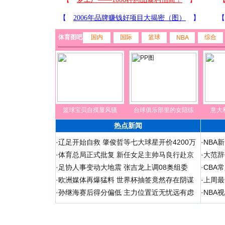
体育图吧
国内
国际
篮球
综合
NBA
篮球宝贝自摸显风骚
台球俱乐部里的女陪练
意大
热点新闻
·
辽足开始自救 肇俊哲等七大球星开价4200万
·
NBA
·
体育总局正式批复 新任女足主帅马良行赴京
·
大范辞
·
足协人事变动大地震 张吉龙上调08奥组委
·
CBA
·
欧洲媒体再爆猛料 世界杯抽签竟然存在阴谋
·
上周最
·
孙继海赛后得分偏低 主力位置近无忧远有虑
·
NBA