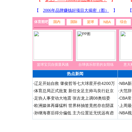
体育图吧
国内
国际
篮球
综合
NBA
篮球宝贝自摸显风骚
台球俱乐部里的女陪练
意大
热点新闻
·
辽足开始自救 肇俊哲等七大球星开价4200万
·
NBA
·
体育总局正式批复 新任女足主帅马良行赴京
·
大范辞
·
足协人事变动大地震 张吉龙上调08奥组委
·
CBA
·
欧洲媒体再爆猛料 世界杯抽签竟然存在阴谋
·
上周最
·
孙继海赛后得分偏低 主力位置近无忧远有虑
·
NBA