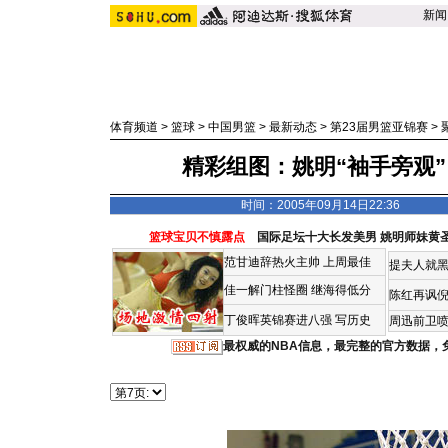
新闻
体育频道
>
篮球
>
中国男篮
>
最新动态
>
第23届男篮亚锦赛
>
精彩组图：姚明“袖手旁观”
时间：2005年09月14日22:36
篮球宝贝不慎露点
国际足坛十大长发美男
姚明师妹黄
范甘迪辞热火主帅
上周最佳
提夫人就黑
佳一解门柱怪圈
继海得低分
陈红再讽
丁俊晖英锦赛进八强 写历史
周迅前卫喷
最权威的NBA信息，最完整的官方数据，