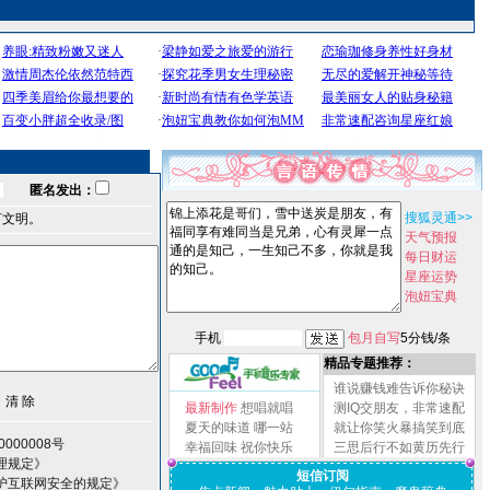
匿名发出：
搜狐灵通>>
言文明。
天气预报
每日财运
星座运势
泡妞宝典
手机
包月自写
5分钱/条
精品专题推荐：
谁说赚钱难告诉你秘诀
最新制作
想唱就唱
测IQ交朋友，非常速配
夏天的味道
哪一站
就让你笑火暴搞笑到底
000008号
幸福回味
祝你快乐
三思后行不如黄历先行
理规定》
短信订阅
护互联网安全的规定》