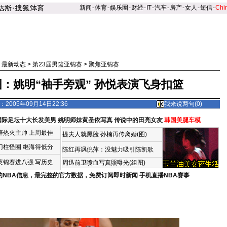
新闻
-
体育
-
娱乐圈
-
财经
-
IT
-
汽车
-
房产
-
女人
-
短信
-
Chi
>
最新动态
>
第23届男篮亚锦赛
>
聚焦亚锦赛
：姚明“袖手旁观” 孙悦表演飞身扣篮
2005年09月14日22:36
我来说两句(
0
)
国际足坛十大长发美男
姚明师妹黄圣依写真
传说中的田亮女友
韩国美腿车模
辞热火主帅
上周最佳
提夫人就黑脸 孙楠再传离婚(图)
门柱怪圈
继海得低分
陈红再讽倪萍：没魅力吸引陈凯歌
英锦赛进八强 写历史
周迅前卫喷血写真照曝光(组图)
的NBA信息，最完整的官方数据，免费订阅即时新闻
手机直播NBA赛事