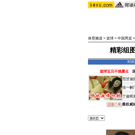
体育频道
>
篮球
>
中国男篮
精彩组图
时间：
篮球宝贝不慎露点
范甘迪
佳一解
丁俊晖
最权威