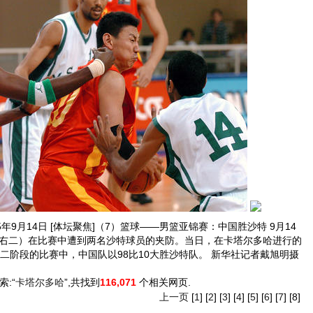
年9月14日 [体坛聚焦]（7）篮球――男篮亚锦赛：中国胜沙特 9月14
右二）在比赛中遭到两名沙特球员的夹防。当日，在卡塔尔多哈进行的
二阶段的比赛中，中国队以98比10大胜沙特队。 新华社记者戴旭明摄
索:“
卡塔尔多哈
”,共找到
116,071
个相关网页.
上一页
[
1
] [
2
] [
3
] [
4
] [
5
] [
6
] [
7
] [8]