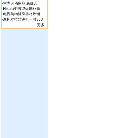
·
室内运动用品 底价8元
·
Nikula变倍望远镜38折
·
电视购物健身器材热销
·
摩托罗拉对讲机一对360
更多...