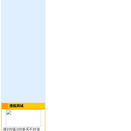
搜狐商城
·
满100返100多买不封顶