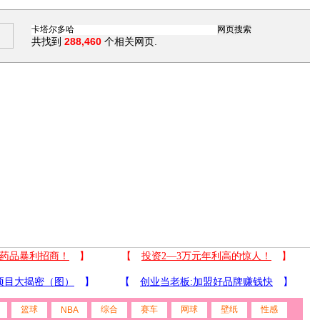
共找到
288,460
个相关网页.
篮球
综合
赛车
网球
壁纸
性感
NBA