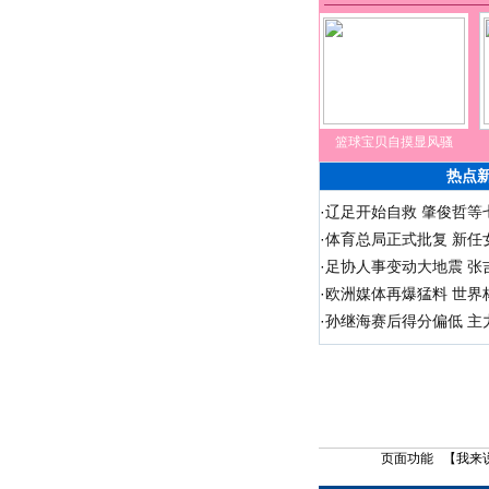
篮球宝贝自摸显风骚
热点
·
辽足开始自救 肇俊哲等七
·
体育总局正式批复 新任
·
足协人事变动大地震 张
·
欧洲媒体再爆猛料 世界
·
孙继海赛后得分偏低 主
页面功能 【
我来