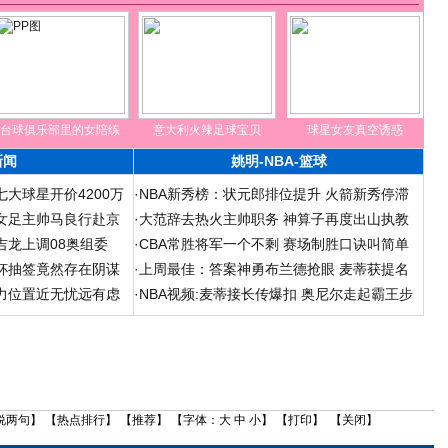
台球俱乐部里的女陪练
意大利火辣足球宝贝
球星女友真空诱惑
新闻
姚明-NBA-篮球
大球星开价4200万
·
NBA新秀榜：状元郎排位提升 火箭新秀停滞
女足主帅马良行赴京
·
大范辞去热火主帅职务 神算子再度出山执教
吉龙上调08奥组委
·
CBA常胜将军一个不剩 赛场制胜口诀叫简单
杯抽签竟然存在阴谋
·
上周最佳：答案神勇布兰德抢眼 麦蒂获提名
力位置近无忧远有虑
·
NBA视频:麦蒂接长传爆扣 奥尼尔走起霸王步
说两句
】 【
热点排行
】 【
推荐
】 【字体：
大
中
小
】 【
打印
】 【
关闭
】