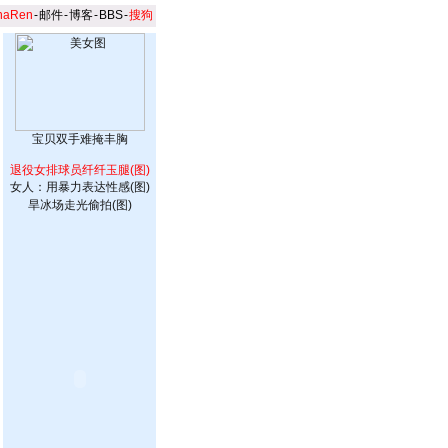
naRen
-
邮件
-
博客
-
BBS
-
搜狗
宝贝双手难掩丰胸
退役女排球员纤纤玉腿(图)
女人：用暴力表达性感(图)
旱冰场走光偷拍(图)