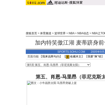
搜狐首页
>
体育频道
>
篮球世界
>
NBA
>
NBA动态
>
NBA之TO
加内特笑傲江湖 麦蒂跻身前
SPORTS.SOHU.COM 2005年9
页面功能 【
我来说两句(
0
)
】 【
收藏本文
】 【
我要“揪”错
】
第五、
肖恩-马里昂
（菲尼克斯