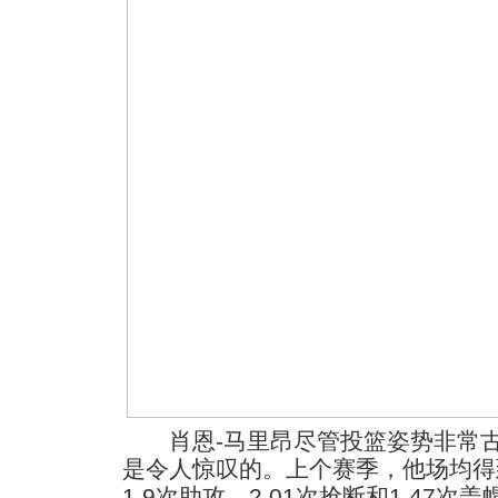
肖恩-马里昂尽管投篮姿势非常古
是令人惊叹的。上个赛季，他场均得到1
1.9次助攻、2.01次抢断和1.47