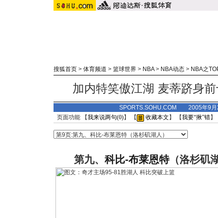
搜狐首页
>
体育频道
>
篮球世界
>
NBA
>
NBA动态
>
NBA之TO
加内特笑傲江湖 麦蒂跻身前
SPORTS.SOHU.COM 2005年9
页面功能 【
我来说两句(
0
)
】 【
收藏本文
】 【
我要“揪”错
】
第九、
科比-布莱恩特
（洛杉矶