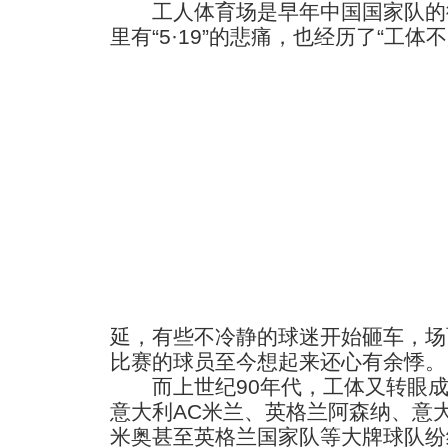
工人体育场是早年中国国家队的
里有“5·19”的悲痛，也经历了“工体
延，有些不冷静的球迷开始砸车，场
比赛的球员至今想起来还心有余悸。
而上世纪90年代，工体又转眼成
意大利AC米兰、英格兰阿森纳、意
米奥甚至英格兰国家队等大牌球队纷