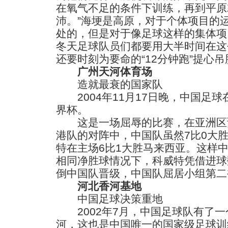
在氧气不足的条件下训练，再到平原
沛。”海埂是高原，对于个体项目的
处的，但是对于像足球这样的集体项
冬天足球队员们都要用大半时间在这
还要时刻为要命的“12分钟跑”提心吊
广州天河体育场
造就最衰的国家队
2004年11月17日晚，中国足球
界杯。
这是一场屈辱的比赛，在亚洲区预
港队的对阵中，中国队虽然7比0大
特在主场6比1大胜马来西亚。这样
相同净胜球情况下，科威特凭借进球
倒中国队晋级，中国队屈居小组第二
河北香河基地
中国足球决策重地
2002年7月，中国足球队有了一
河，这也是中国唯一的国家级足球训