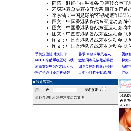
陈涛一颗红心两种准备 期待转会事宜
乙级联赛总决赛拉开大幕 丽江东巴首
李京鸿：中国足球的“不锈钢底”
(10/26 
图文：中国香港队备战东亚运动会 陈
图文：中国香港队备战东亚运动会 赛
图文：中国香港队备战东亚运动会 队
图文：中国香港队备战东亚运动会 队
图文：中国香港队备战东亚运动会 队
■ 我来说两句
用 户：
匿名发出：
请各位遵纪守法并注意语言文明。