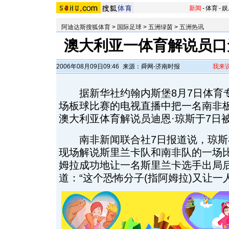
新闻
-
体育
-
娱
阿迪达斯搜狐体育
>
国际足球
>
五洲绿茵
>
五洲热讯
澳大利亚一体育解说员口无
2006年08月09日09:46
来源：舜网-济南时报
我来
据新华社约翰内斯堡8月7日体育专电
场板球比赛的电视直播中把一名南非板
澳大利亚体育解说员迪恩·琼斯于7日
南非新闻联合社7日报道说，琼斯
现场解说斯里兰卡队和南非队的一场比
姆拉成功地让一名斯里兰卡选手出局
道：“这个恐怖分子(指阿姆拉)又让一