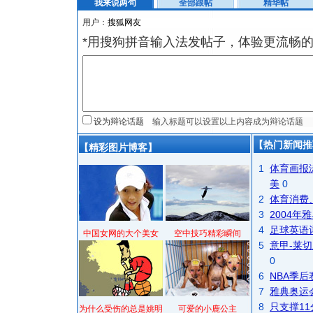
我来说两句
全部跟帖
精华帖
用户：
*用搜狗拼音输入法发帖子，体验更流畅的
设为辩论话题
【热门新闻推
【精彩图片博客】
1
体育画报
美
0
2
体育消费
3
2004
4
足球英语
中国女网的大个美女
空中技巧精彩瞬间
5
意甲-莱切
0
6
NBA季
7
雅典奥运
8
只支撑1
为什么受伤的总是姚明
可爱的小鹿公主