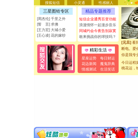
搜狐短信
小灵通
性感丽人
要平安！
[圣诞节]
三星图铃专区
精品专题推荐
能正大光明
[周杰伦] 千里之外
短信企业通秀百变功能
都要快乐噢
[誓 言] 求佛
浪漫情怀一起漫步音乐
[圣诞节]
[王力宏] 大城小爱
同城约会今夜告别寂寞
如意,快乐
[王心凌] 花的嫁纱
敢来挑战你的球技吗？
[元旦]
看
断电。爱
精彩生活
你是我专
星座运势
每日财运
[元旦]
如
今日运程
花边新闻
魔鬼辞典
起；二是
桃花运，
情感测试
生活笑话
离。水晶
[元旦]
当
泣，这痛
卖了。水
[春节]
风
颜！冬去
道一声平
[春节]
传
片叶子是
送你一棵
[圣诞节]