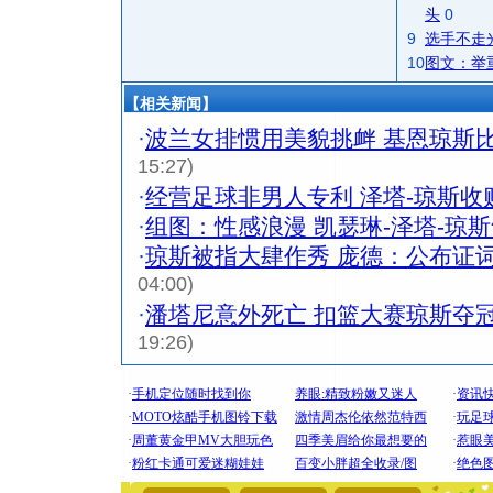
头
0
9
选手不走
10
图文：举
【相关新闻】
·
波兰女排惯用美貌挑衅 基恩琼斯
15:27)
·
经营足球非男人专利 泽塔-琼斯收购
·
组图：性感浪漫 凯瑟琳-泽塔-琼
·
琼斯被指大肆作秀 庞德：公布证
04:00)
·
潘塔尼意外死亡 扣篮大赛琼斯夺冠-
19:26)
[圣诞节]
你太多，