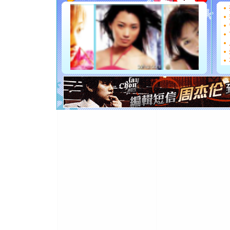
你太多，
要平安！
[圣诞节]
能正大光明
都要快乐噢
[圣诞节]
如意,快乐
[元旦]
看
断电。爱
你是我专
[元旦]
如
起；二是
离。水晶
[元旦]
当
泣，这痛
卖了。水
[春节]
风
颜！冬去
道一声平
[春节]
传
片叶子是
送你一棵