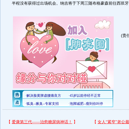
半程没有获得过出场机会。纳吉将于下周三随布格豪森前往西班牙
(责任