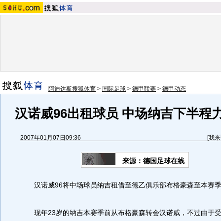
阿迪达斯搜狐体育
>
国际足球
>
德甲联赛
>
德甲动态
汉诺威96出租球员 中场纳吉下半程
2007年01月07日09:36
[
我来
来源：德国足球在线
汉诺威96将中场球员纳吉租借至德乙俱乐部布格豪森至本赛季
现年23岁的纳吉本赛季前从布格豪森转会汉诺威，不过由于受