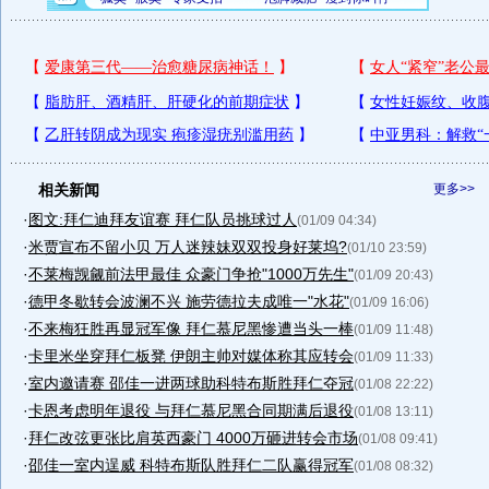
相关新闻
更多>>
·
图文:拜仁迪拜友谊赛 拜仁队员挑球过人
(01/09 04:34)
·
米贾宣布不留小贝 万人迷辣妹双双投身好莱坞?
(01/10 23:59)
·
不莱梅觊觎前法甲最佳 众豪门争抢"1000万先生"
(01/09 20:43)
·
德甲冬歇转会波澜不兴 施劳德拉夫成唯一"水花"
(01/09 16:06)
·
不来梅狂胜再显冠军像 拜仁慕尼黑惨遭当头一棒
(01/09 11:48)
·
卡里米坐穿拜仁板凳 伊朗主帅对媒体称其应转会
(01/09 11:33)
·
室内邀请赛 邵佳一进两球助科特布斯胜拜仁夺冠
(01/08 22:22)
·
卡恩考虑明年退役 与拜仁慕尼黑合同期满后退役
(01/08 13:11)
·
拜仁改弦更张比肩英西豪门 4000万砸进转会市场
(01/08 09:41)
·
邵佳一室内逞威 科特布斯队胜拜仁二队赢得冠军
(01/08 08:32)