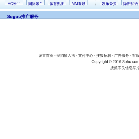
AC米兰
国际米兰
体育贴图
MM看球
娱乐旮旯
隐密私语
Sogou推广服务
设置首页
-
搜狗输入法
-
支付中心
-
搜狐招聘
-
广告服务
-
客
Copyright
©
2016 Sohu.com 
搜狐不良信息举