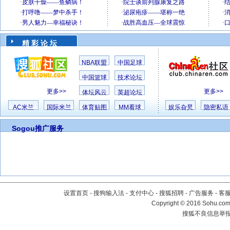
精 彩 论 坛
NBA联盟
中国足球
中国篮球
技术论坛
更多>>
更多>>
体坛风云
英超论坛
AC米兰
国际米兰
体育贴图
MM看球
娱乐旮旯
隐密私语
Sogou推广服务
设置首页
-
搜狗输入法
-
支付中心
-
搜狐招聘
-
广告服务
-
客
Copyright
©
2016 Sohu.com 
搜狐不良信息举