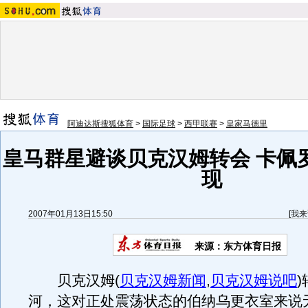
阿迪达斯搜狐体育
>
国际足球
>
西甲联赛
>
皇家马德里
皇马群星避谈贝克汉姆转会 卡佩
现
2007年01月13日15:50
[
我来
来源：东方体育日报
贝克汉姆
(
贝克汉姆新闻
,
贝克汉姆说吧
)
河，这对正处震荡状态的伯纳乌更衣室来说