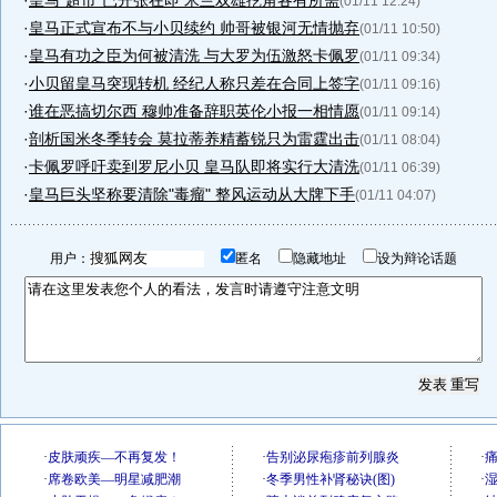
·
皇马“超市”已开张在即 米兰双雄挖角各有所需
(01/11 12:24)
·
皇马正式宣布不与小贝续约 帅哥被银河无情抛弃
(01/11 10:50)
·
皇马有功之臣为何被清洗 与大罗为伍激怒卡佩罗
(01/11 09:34)
·
小贝留皇马突现转机 经纪人称只差在合同上签字
(01/11 09:16)
·
谁在恶搞切尔西 穆帅准备辞职英伦小报一相情愿
(01/11 09:14)
·
剖析国米冬季转会 莫拉蒂养精蓄锐只为雷霆出击
(01/11 08:04)
·
卡佩罗呼吁卖到罗尼小贝 皇马队即将实行大清洗
(01/11 06:39)
·
皇马巨头坚称要清除"毒瘤" 整风运动从大牌下手
(01/11 04:07)
用户：
匿名
隐藏地址
设为辩论话题