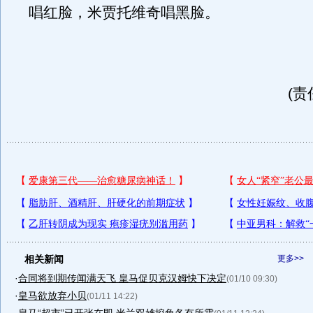
唱红脸，米贾托维奇唱黑脸。
(责
相关新闻
更多>>
·
合同将到期传闻满天飞 皇马促贝克汉姆快下决定
(01/10 09:30)
·
皇马欲放弃小贝
(01/11 14:22)