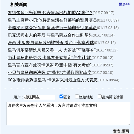
相关新闻
更多>>
·
罗纳尔多回光返照 代表皇马出战加盟AC米兰?
(01/17 09:17)
·
皇马主席斥小贝:他将是生活在好莱坞的蹩脚演员
(01/17 08:39)
·
卡佩罗面临众叛亲离 皇马进行一场彻头彻尾革命
(01/17 08:15)
·
贝克汉姆走人的幕后:与皇马商业合作走到尽头
(01/17 08:14)
·
漫画:小贝未与皇马续约被封杀 看台上落寞观球
(01/17 08:12)
·
皇马俱乐部清洗风暴又卷一人 大罗被下"逐客令"
(01/17 08:12)
·
为让皇马走得更远 卡佩罗开始制定“养生计划”
(01/17 06:12)
·
皇马官方宣布处罚卡佩罗 称竖中指“有欠考虑”
(01/17 05:37)
·
小贝与皇马彻底决裂 对“指控”均采取回避态度
(01/17 03:10)
·
60岁老帅要刺激皇马 卡佩罗采用最血性方式表态
(01/16 09:44)
用户：
匿名
隐藏地址
设为辩论话题