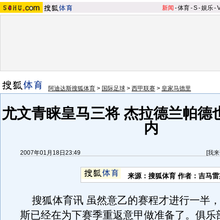
新闻
-
体育
-
S
-
娱乐
-
阿迪达斯搜狐体育
>
国际足球
>
西甲联赛
>
皇家马德里
尤文青睐皇马三将 杰拉德兰帕德
内
2007年01月18日23:49
[
我来
来源：搜狐体育 作者：吉马雷
搜狐体育讯 虽然意乙的赛程才进行一半，
斯已经在为下赛季重返意甲做准备了。俱乐