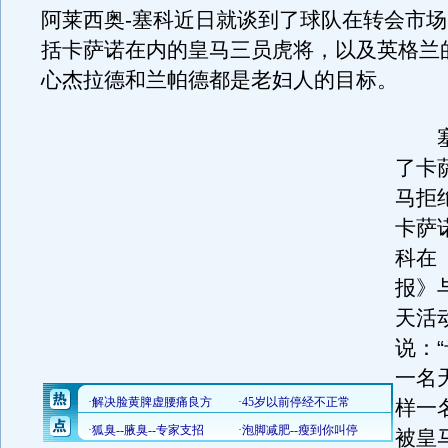
阿莱西奥-塞科近日就谈到了球队在转会市
括卡萨诺在内的皇马三员虎将，以及英格兰
心杰拉德和兰帕德都是老妇人的目标。
塞
了卡
马拒
卡萨
科在
报》
天活
说：
一名
样一
被皇