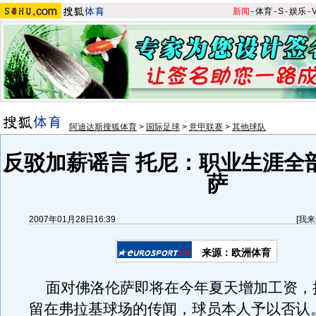
新闻
-
体育
-
S
-
娱乐
-
阿迪达斯搜狐体育
>
国际足球
>
意甲联赛
>
其他球队
反驳加薪谣言 托尼：职业生涯全
萨
2007年01月28日16:39
[
我来
来源：欧洲体育
面对佛洛伦萨即将在今年夏天增加工资，把
留在弗拉基球场的传闻，球员本人予以否认