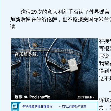
这位29岁的意大利射手否认了外界谣言
加薪后留在佛洛伦萨，也不愿接受国际米兰
请。
在接
育报
尼说
我留
得到
这不
“迭
诉我
力，