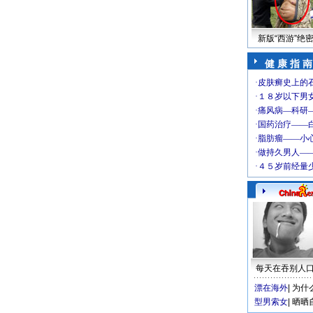
新版“西游”绝
健 康 指 南
每天在吞别人
漂在海外
|
为什
型男索女
|
晒晒