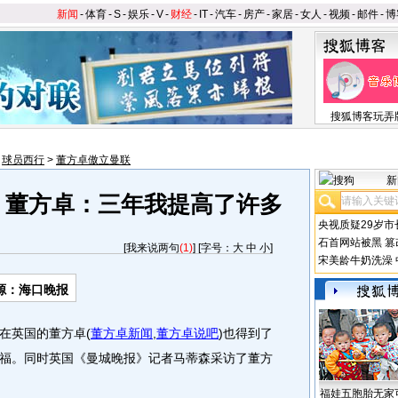
新闻
-
体育
-
S
-
娱乐
-
V
-
财经
-
IT
-
汽车
-
房产
-
家居
-
女人
-
视频
-
邮件
-
博
搜狐博客玩弄
>
球员西行
>
董方卓傲立曼联
新
 董方卓：三年我提高了许多
央视质疑29岁市
石首网站被黑
篡
[
我来说两句
(1)
] [字号：
大
中
小
]
宋美龄牛奶洗澡
源：海口晚报
在英国的董方卓
(
董方卓新闻
,
董方卓说吧
)
也得到了
福。同时英国《曼城晚报》记者马蒂森采访了董方
福娃五胞胎无家