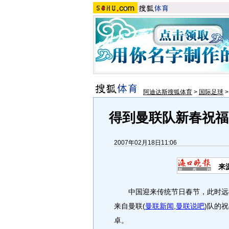
阿迪达斯搜狐体育
>
国际足球
得到曼联队新春祝福
2007年02月18日11:06
来
中国迎来传统节日春节，此时远
来自曼联
(
曼联新闻
,
曼联说吧
)
队的祝
卓。