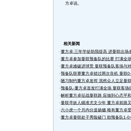
方卓说。
相关新闻
·
董方卓:三年学徒助我提高 进曼联出场
·
董方卓参加曼联预备队的比赛 打满全
·
董方卓难破进球荒 曼联预备队客场与
·
预备队联赛董方卓错过两次良机 曼联0
·
陋习制约董方卓发挥 泯然众人立足曼
·
预备队-董方卓首发打满全场 曼联客场0
·
解析董方卓征战曼联路 应做到心态平
·
曼联寻妖人瞄准尤文少年 董方卓前路
·
六小虎一个月内分道扬镳 唯有董方卓
·
董方卓曼联处子秀险破门 助预备队1-