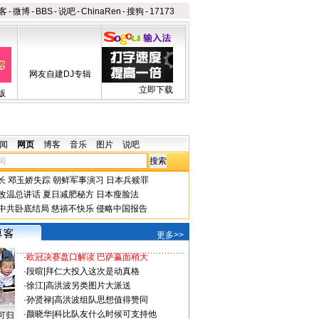
客
-
微博
-
BBS
-
说吧
-
ChinaRen
-
搜狗
-
17173
网友自建DJ专辑
立即下载
版
闻
网页
博客
音乐
图片
说吧
长
邓玉娇失踪
朝鲜军事演习
日本兵赎罪
改温总讲话
夏日减肥秘方
日本瘦脸法
中共卧底结局
慈禧不快乐
侵略中国报告
更多>>
·
欧冠决赛盘口解读 巴萨赢面稍大
·
段暄
|
拜仁大投入这次是动真格
·
徐江
|
高洪波另类图片大派送
·
孙贤禄
|
高洪波组队思想值得赞同
·
颜晓华
|
科比队友什么时候可支持他
可归