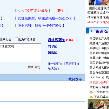
揭田壮壮徐帆
·
赵薇被爆已经怀
·
李宇春爆遭母逼
·
圣诞节明信片八
茶 余 饭
·
何炅获地产大亨
隐藏地址
设为辩论话题
我来说两句
(1条)
·
陈慧琳产后恢复
精华区
·
殷桃街头休闲装
辩论区
·
范冰冰红地毯
·
姚晨与老公素
·
日军竟拿战俘
唯一能打出【范特西】的
·
盘点网坛大腕
输入法！
·
美女办公室遭
·
《Nobody》
我要发布
·
搜狐娱乐招聘
·
台北电玩展靓丽S
·
《变形金刚
·
王岳伦爆李