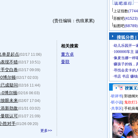
说 吧 排 行
上证指数
(7744
苏醒吧
(41523)
(责任编辑：伤痕累累)
贴图吧
(68789)
搜狐分类
|
相关搜索
名单是起点
董方卓
(02/17 11:06)
曼联
场表现不错
(02/17 10:51)
对手交白卷
(02/17 09:09)
-0博尔顿
(02/17 02:03)
联已成疑问
(02/16 11:44)
-0博尔顿
(02/16 06:03)
·
听评书
|
郭德纲
和放眼未来
(02/07 17:04)
·
听小说
|
鬼吹灯1
又添新劲敌
(01/31 03:02)
·
共享区
|
手机病
受曼联认可
(01/27 21:09)
0小胜对手
(01/26 09:20)
更多>>