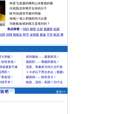
·
冉雄飞
|
老聂的嘴和山东鲁能的腿
·
马寅
|
陈忠和离开女排的日子
·
陈书佳
|
谢杏芳被叫阿姨
·
张斌
|
一场人和猫的伟大比赛
·
马晓春
|
俞斌的棋王是谁封的？
缅战
热点标签：
NBA
姚明
火箭
易建联
杜丽
治郅
刘翔
殷铁生
郎平
全明星
麦迪
于芬
欧冠
弗
说 吧
更多>>