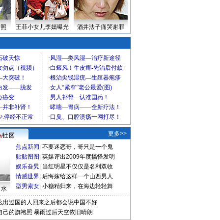
密照
王菲小女儿李嫣曝光
酒井法子痛哭谢罪
更多>>
焦点新闻
|
不要迷恋哥，哥只是一个鬼
贴贴图图
|
英媒评出2009年度搞怪发明
娱乐旮旯
|
当红明星不仅仅是名利双收
情感世界
|
后悔嫁给这样一个山西男人
型男索女
|
小糖精归来，在海边轻轻舞
口水
么出过国的人回来之后都会说中国不好
自己的旗袍照
暴雨过后天空依旧晴朗