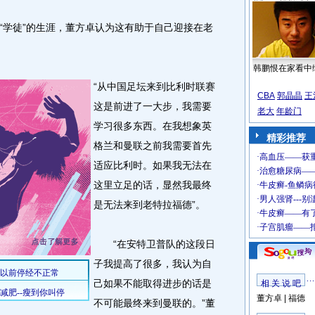
学徒”的生涯，董方卓认为这有助于自己迎接在老
韩鹏恨在家看中
“从中国足坛来到比利时联赛
CBA
郭晶晶
王
这是前进了一大步，我需要
老大
年龄门
学习很多东西。在我想象英
精彩推荐
格兰和曼联之前我需要首先
适应比利时。如果我无法在
这里立足的话，显然我最终
是无法来到老特拉福德”。
“在安特卫普队的这段日
子我提高了很多，我认为自
己如果不能取得进步的话是
相 关 说 吧
董方卓
|
福德
不可能最终来到曼联的。”董