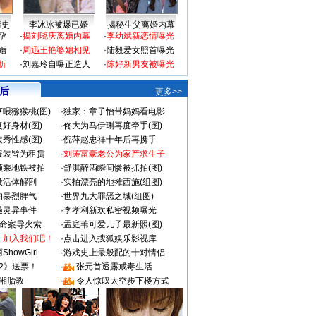
情史
李冰冰被爆已婚
揭秘生父离婚内幕
孕
·
揭刘晓庆离婚内幕
·
李幼斌新恋情曝光
婚
·
周迅王艳婆媳相见
·
陆毅爱女照首曝光
折
·
刘嘉玲自曝正造人
·
陈好新男友被曝光
 后
更多>>
喂猕猴桃(图)
·
独家：章子怡带妈妈看电影
好身材(图)
·
佟大为马伊琍再度牵手(图)
秀性感(图)
·
倪萍赵忠祥十年后再携手
服装皆为租赁
·
刘涛富豪老公为家产求生子
颜乘地铁被拍
·
舒淇醉酒瞬间惨被抓拍(图)
做活体解剖
·
实拍漂亮的地摊西施(组图)
的暴烈脾气
·
世界九大罪恶之城(组图)
遇灵异事件
·
李孝利新欢私密视频曝光
成命案导火索
·
孟庭苇可爱儿子最新照(图)
：加入我们吧！
·
点击进入搜狐娱乐影视库
howGirl
·
游戏史上最般配的十对情侣
2》送票！
·
张元首透露戒毒生活
湘胎教
·
令人惊叹太空步下楼方式