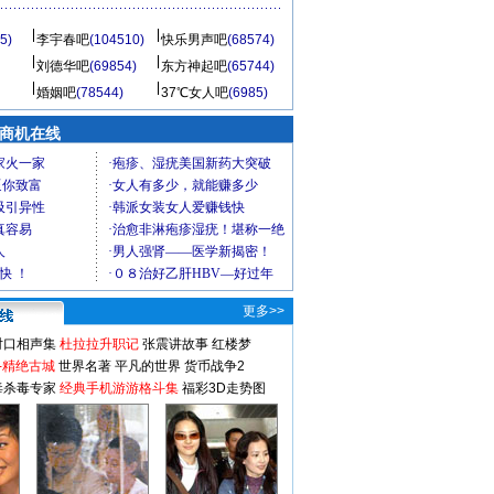
5)
李宇春吧
(104510)
快乐男声吧
(68574)
刘德华吧
(69854)
东方神起吧
(65744)
婚姻吧
(78544)
37℃女人吧
(6985)
商机在线
更多>>
对口相声集
杜拉拉升职记
张震讲故事
红楼梦
-精绝古城
世界名著
平凡的世界
货币战争2
毒杀毒专家
经典手机游游格斗集
福彩3D走势图