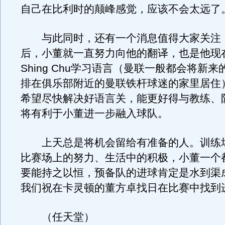
自己在比利时的颠峰感觉，应该不会太远了
与此同时，还有一个消息值得大家关注
后，小董就一直努力向他的翻译，也是他现在
Shing Chu学习语言（曼联一般都会将新
排在俱乐部附近的曼联铁杆球迷的家里居住
希望尽快解决好语言关，能更好得与教练、
将有利于小董进一步融入球队。
上天总是将机会留给有准备的人。训练
比赛场上的努力、生活中的积极，小董一个
要能持之以恒，预备队的进球肯定是水到渠
我们祝在卡灵顿的董方卓找日在比赛中找到
（任天堂）