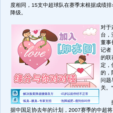
度相同，15支中超球队在赛季末根据成绩排
降级。
对于
台，
董事
记者
的联
定，
的，
问题
关。”
据
据中国足协去年的计划，2007赛季的中超将