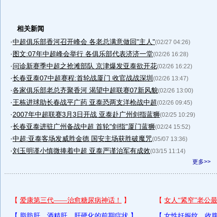
相关新闻
·
中超俱乐部香河召开峰会 各老总满意做回"主人"
(02/27 04:26)
·
图文:07年中超峰会举行 各俱乐部代表济济一堂
(02/26 16:28)
·
问诊新赛季中超之抢滩部队 京津爆发亚泰欲开花
(02/26 16:22)
·
长春亚泰07中超赛程:首轮战厦门 收官战战深圳
(02/26 13:47)
·
各家俱乐部老总齐聚香河 渴望中超联赛07新风貌
(02/26 13:00)
·
王栋进球助长春战平广药 亚泰恐两支洋枪战中超
(02/26 09:45)
·
2007年中超联赛3月3日开战 亚泰赴广州剑指蓝狮
(02/25 10:29)
·
长春亚泰进驻广州备战中超 首轮"剑指"厦门蓝狮
(02/24 15:52)
·
中超:亚泰客场发威胜金德 国安主场获胜破魔咒
(05/07 13:36)
·
刘玉明谨小慎微捧着中超 亚泰严谨治军有成效
(03/15 11:14)
更多>>