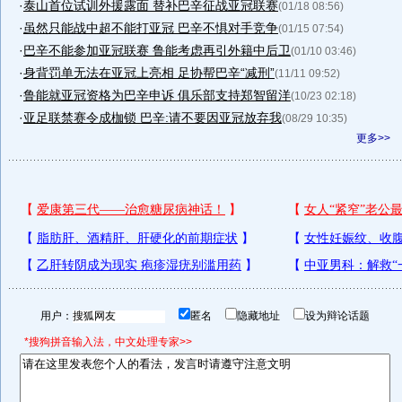
·
泰山首位试训外援露面 替补巴辛征战亚冠联赛
(01/18 08:56)
·
虽然只能战中超不能打亚冠 巴辛不惧对手竞争
(01/15 07:54)
·
巴辛不能参加亚冠联赛 鲁能考虑再引外籍中后卫
(01/10 03:46)
·
身背罚单无法在亚冠上亮相 足协帮巴辛“减刑”
(11/11 09:52)
·
鲁能就亚冠资格为巴辛申诉 俱乐部支持郑智留洋
(10/23 02:18)
·
亚足联禁赛令成枷锁 巴辛:请不要因亚冠放弃我
(08/29 10:35)
更多>>
用户：
匿名
隐藏地址
设为辩论话题
*搜狗拼音输入法，中文处理专家>>