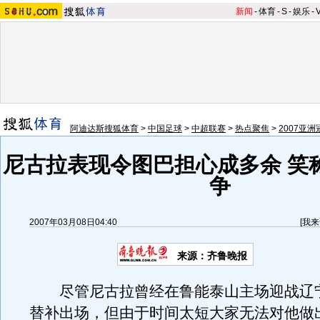
新闻
-
体育
-
S
-
娱乐
-
阿迪达斯搜狐体育
>
中国足球
>
中超联赛
>
热点聚焦
>
2007亚
尼古拉表现令图巴担心成多余 笑
争
2007年03月08日04:40
[
我来
来源：齐鲁晚报
尽管尼古拉曾经在鲁能泰山主场迎战辽
替补出场，但由于时间太短大家无法对他做