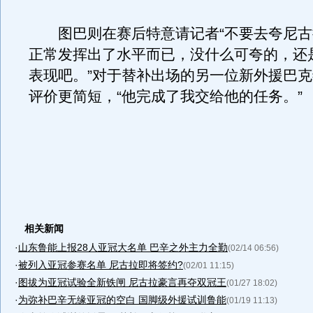
图巴则在赛后特意请记者“不要去夸尼古拉
正常发挥出了水平而已，没什么可夸的，还
表现吧。”对于替补出场的另一位新外援巴
评价更简短，“他完成了我交给他的任务。”
相关新闻
·
山东鲁能上报28人亚冠大名单 巴辛之外主力全勤
(02/14 06:56)
·
被列入亚冠参赛名单 尼古拉即将签约?
(02/01 11:15)
·
图拔为亚冠试验全新铁闸 尼古拉豪言再夺双冠王
(01/27 18:02)
·
为弥补巴辛无缘亚冠的空白 国脚级外援试训鲁能
(01/19 11:13)