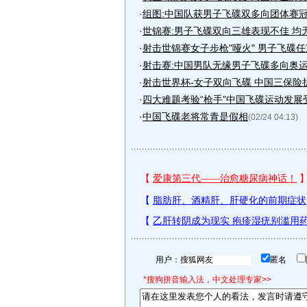
·
组图:中国队获男子飞碟双多向团体赛
·
世锦赛:男子飞碟双向三雄表现不佳 均
·
射击世锦赛女子步枪"哑火" 男子飞碟
·
射击赛:中国男队无缘男子飞碟多向奥
·
射击世界杯-女子双向飞碟 中国三保险
·
四大难题考验“枪手”中国飞碟运动发展
·
中国飞碟老将常青是假相
(02/24 04:13)
用户：
匿名
*搜狗拼音输入法，中文处理专家>>