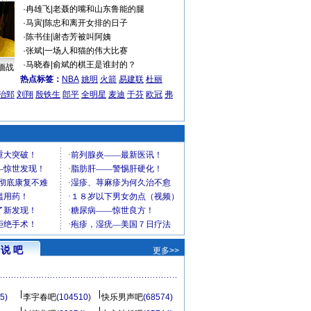
·
冉雄飞
|
老聂的嘴和山东鲁能的腿
·
马寅
|
陈忠和离开女排的日子
·
陈书佳
|
谢杏芳被叫阿姨
·
张斌
|
一场人和猫的伟大比赛
·
马晓春
|
俞斌的棋王是谁封的？
缅战
热点标签：
NBA
姚明
火箭
易建联
杜丽
治郅
刘翔
殷铁生
郎平
全明星
麦迪
于芬
欧冠
弗
说 吧
更多>>
5)
李宇春吧
(104510)
快乐男声吧
(68574)