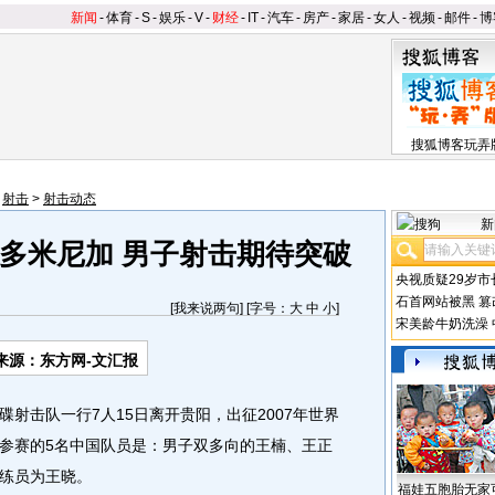
新闻
-
体育
-
S
-
娱乐
-
V
-
财经
-
IT
-
汽车
-
房产
-
家居
-
女人
-
视频
-
邮件
-
博
搜狐博客玩弄
>
射击
>
射击动态
新
多米尼加 男子射击期待突破
央视质疑29岁市
石首网站被黑
篡
[
我来说两句
] [字号：
大
中
小
]
宋美龄牛奶洗澡
来源：东方网-文汇报
射击队一行7人15日离开贵阳，出征2007年世界
参赛的5名中国队员是：男子双多向的王楠、王正
练员为王晓。
福娃五胞胎无家