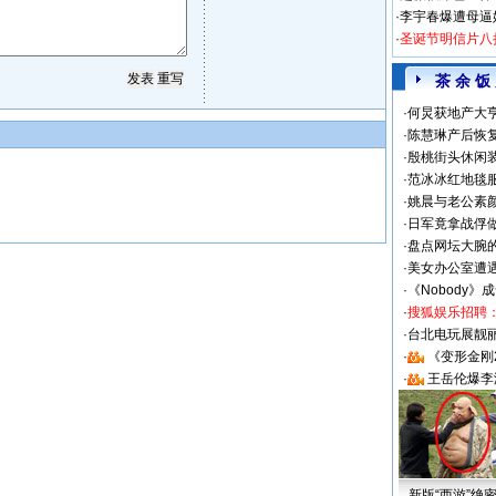
·
李宇春爆遭母逼
·
圣诞节明信片八
茶 余 饭
·
何炅获地产大亨
·
陈慧琳产后恢复
·
殷桃街头休闲装
·
范冰冰红地毯
·
姚晨与老公素
·
日军竟拿战俘
·
盘点网坛大腕
·
美女办公室遭
·
《Nobody》
·
搜狐娱乐招聘
·
台北电玩展靓丽S
·
《变形金刚
·
王岳伦爆李
新版“西游”绝