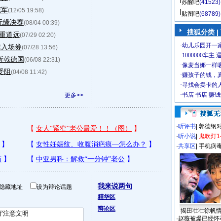
苏醒吧
(41523)
冠军
(12/05 19:58)
贴图吧
(68789)
无缘决赛
(08/04 00:39)
搜狐分类
|
任重道远
(07/29 02:20)
运入场券
(07/28 13:56)
折戟德国
(06/08 22:31)
受阻
(04/08 11:42)
更多>>
·
听评书
|
郭德纲
·
听小说
|
鬼吹灯1
·
共享区
|
手机病
我来说两句
隐藏地址
设为辩论话题
精华区
辩论区
揭田壮壮徐帆
·
赵薇被爆已经怀