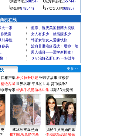
刘德华吧
(69854)
东方神起吧
(65744)
婚姻吧
(78544)
37℃女人吧
(6985)
商机在线
更多>>
对口相声集
杜拉拉升职记
张震讲故事
红楼梦
-精绝古城
世界名著
平凡的世界
货币战争2
毒杀毒专家
经典手机游游格斗集
福彩3D走势图
情史
李冰冰被爆已婚
揭秘生父离婚内幕
孕
·
揭刘晓庆离婚内幕
·
李幼斌新恋情曝光