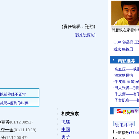
(责任编辑：翔翔)
韩鹏恨在家看中
[
我来说两句
]
CBA
郭晶晶
王
老大
年龄门
精彩推荐
相关搜索
参赛券
飞碟
(01/12 08:51)
说 吧 排 行
中国
标夺一金
(01/11 10:19)
上证指数
(7744
男子
打分
(12/12 00:47)