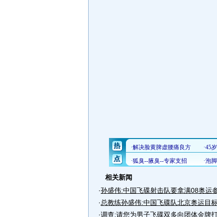
相关新闻
·
孙盛伟:中国飞碟射击队要拿满08奥运
·
总教练孙盛伟:中国飞碟队北京奥运目
·
调查:请您为男子飞碟双多向团体金牌