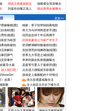
婚
·
周迅王艳婆媳相见
·
陆毅爱女照首曝光
折
·
刘嘉玲自曝正造人
·
陈好新男友被曝光
 后
更多>>
喂猕猴桃(图)
·
独家：章子怡带妈妈看电影
好身材(图)
·
佟大为马伊琍再度牵手(图)
秀性感(图)
·
倪萍赵忠祥十年后再携手
服装皆为租赁
·
刘涛富豪老公为家产求生子
颜乘地铁被拍
·
舒淇醉酒瞬间惨被抓拍(图)
做活体解剖
·
实拍漂亮的地摊西施(组图)
的暴烈脾气
·
世界九大罪恶之城(组图)
遇灵异事件
·
李孝利新欢私密视频曝光
成命案导火索
·
孟庭苇可爱儿子最新照(图)
：加入我们吧！
·
点击进入搜狐娱乐影视库
howGirl
·
游戏史上最般配的十对情侣
2》送票！
·
张元首透露戒毒生活
湘胎教
·
令人惊叹太空步下楼方式
密照
王菲小女儿李嫣曝光
酒井法子痛哭谢罪