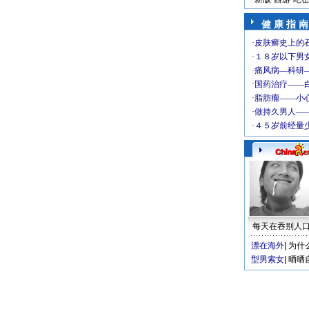
健 康 指 南
每天在吞别人
漂在海外
|
为什
型男索女
|
晒晒