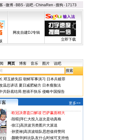
客
-
微博
-
BBS
-
说吧
-
ChinaRen
-
搜狗
-
17173
网友自建DJ专辑
立即下载
版
闻
网页
博客
音乐
图片
说吧
长
邓玉娇失踪
朝鲜军事演习
日本兵赎罪
改温总讲话
夏日减肥秘方
日本瘦脸法
中共卧底结局
慈禧不快乐
侵略中国报告
更多>>
·
欧冠决赛盘口解读 巴萨赢面稍大
·
段暄
|
拜仁大投入这次是动真格
·
徐江
|
高洪波另类图片大派送
·
孙贤禄
|
高洪波组队思想值得赞同
·
颜晓华
|
科比队友什么时候可支持他
可归