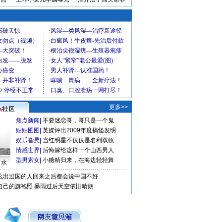
更多>>
焦点新闻
|
不要迷恋哥，哥只是一个鬼
贴贴图图
|
英媒评出2009年度搞怪发明
娱乐旮旯
|
当红明星不仅仅是名利双收
情感世界
|
后悔嫁给这样一个山西男人
型男索女
|
小糖精归来，在海边轻轻舞
口水
么出过国的人回来之后都会说中国不好
自己的旗袍照
暴雨过后天空依旧晴朗