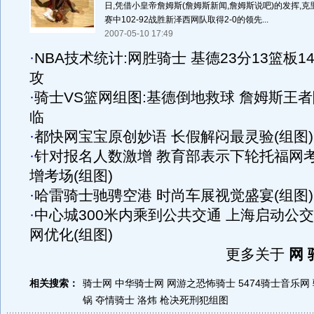
日,凭借小皇帝詹姆斯(詹姆斯新闻,詹姆斯说吧)的发挥,
赛中102-92战胜新泽西网队取得2-0的领先...
2007-05-10 17:49
·
NBA技术统计:网胜骑士 基德23分13篮板1
攻
·
骑士VS篮网组图:基德倒地救球 詹姆斯王者
临
·
都快网宝宝原创妙语 长假解闷最灵验(组图)
·
针对报名人数激增 教育部表示下轮托福网
增考场(组图)
·
哈雷骑士驰骋空港 时尚车展视觉盛宴(组图)
·
中心城300米内乘到公共交通 上海启动公
网优化(组图)
更多关于
网 
相关搜索：
骑士网
中华骑士网
网游之恐怖骑士
5474骑士音乐网
锅
夺情骑士 洛炜
枪决死刑犯组图