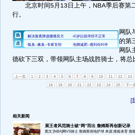
北京时间5月13日上午，NBA季后赛第
行。
网队
的第
网队
德砍下三双，带领网队主场战胜骑士，将总比分
上一页
1
2
3
4
5
6
7
8
9
10
11
12
13
18
19
20
21
22
23
24
25
下一
[
相关新闻
展王者风范骑士破“网”而出 詹姆斯再创新记录
图文:[NBA]网VS骑士 詹姆斯倒地护球 来源:搜狐体育 搜