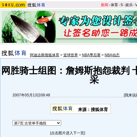
新闻
-
体育
-
S
-
娱乐
-
阿迪达斯搜狐体育
>
篮球世界
>
NBA季后赛
>
NBA动态
网胜骑士组图：詹姆斯抱怨裁判 
采
2007年05月13日08:48
[
我来说
来源：搜狐体育
[点击图片进入下一页]