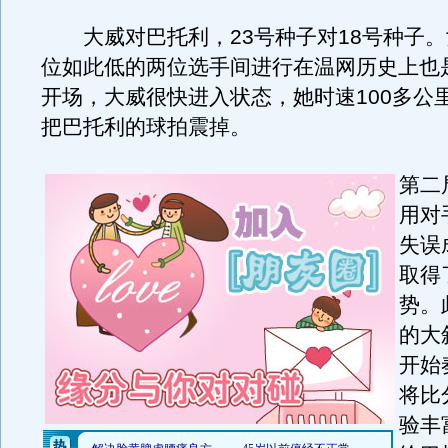
大威对巴托利，23号种子对18号种子。
位如此低的两位选手间进行在温网历史上也
开场，大威很快进入状态，她时速100多公
把巴托利的球拍震掉。
第二
用对
失误
取得
势。
的大
开始
将比
验丰