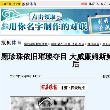
新闻
-
体育
-
S
-
娱乐
-
阿迪达斯搜狐体育
>
网球-赛车-棋牌-足彩-奥运
>
网球频道
>
最新
黑珍珠依旧璀璨夺目 大威廉姆斯
后
2007年07月09日14:02
[
我来
来源：西安晚报