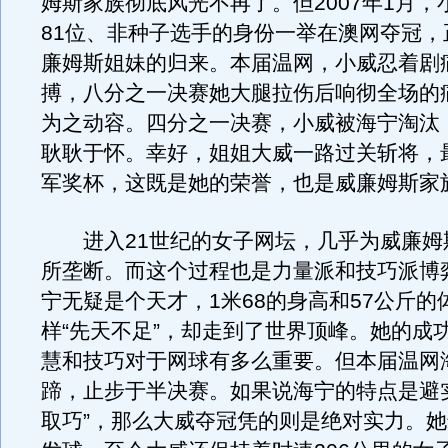
姆斯家族彻底风光不再了。但2007年1月，
81位、非种子选手的身份一举在澳网夺冠，
廉姆斯姐妹的归来。本届温网，小威忍着剧
搏，八分之一决赛她大腿拉伤后响彻全场的
为之动容。四分之一决赛，小威被海宁淘汰
耿耿于怀。幸好，姐姐大威一路过关斩将，
军奖杯，这既是她的荣誉，也是威廉姆斯家
进入21世纪的女子网坛，几乎为威廉姆
所垄断。而这个过程也是力量派和技巧派博
宁无疑是个天才，1米68的身高和57公斤的
样“先天不足”，却走到了世界顶峰。她的成
慧和技巧对于网球有多么重要。但本届温网
蹄，止步于半决赛。如果说海宁的特点是避
取巧”，那么大威夺冠凭的则是绝对实力。