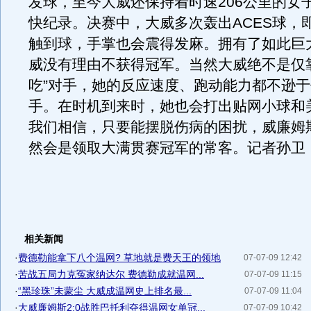
发球，至今大威还保持着时速206公里的女
快纪录。决赛中，大威多次轰出ACES球，
触到球，手掌也会震得发麻。拥有了如此巨
威没有理由不获得冠军。当然大威绝不是仅
吃”对手，她的反应速度、跑动能力都不逊
手。在时机到来时，她也会打出贴网小球和
我们相信，只要能摆脱伤病的困扰，威廉姆
然会是领取大满贯赛冠军的常客。记者孙卫
相关新闻
·
费德勒能拿下八个温网? 草地就是费天王的领地
07-07-09 12:42
·
苦战五局力克冤家纳达尔 费德勒成就温网...
07-07-09 11:15
·
“黑珍珠”未蒙尘 大威成温网史上排名最...
07-07-09 11:04
·
大威廉姆斯2:0战胜巴托利夺得温网女单冠...
07-07-09 10:42