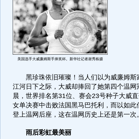
美国选手大威廉姆斯手捧奖杯。新华社记者谢秀栋摄
黑珍珠依旧璀璨！当人们以为威廉姆斯
江河日下之际，大威却捧回了她第四个温网
晨，世界排名第31位、赛会23号种子大威
女单决赛中击败法国黑马巴托利，而以如此
登上温网后座，这在温网历史上还是第一次
雨后彩虹最美丽