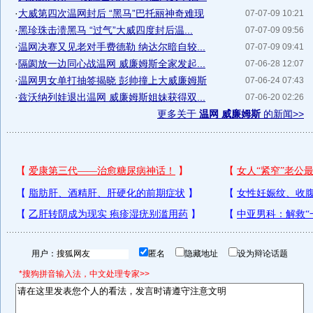
·
大威第四次温网封后 “黑马”巴托丽神奇难现
07-07-09 10:21
·
黑珍珠击溃黑马 “过气”大威四度封后温...
07-07-09 09:56
·
温网决赛又见老对手费德勒 纳达尔暗自较...
07-07-09 09:41
·
隔阂放一边同心战温网 威廉姆斯全家发起...
07-06-28 12:07
·
温网男女单打抽签揭晓 彭帅撞上大威廉姆斯
07-06-24 07:43
·
兹沃纳列娃退出温网 威廉姆斯姐妹获得双...
07-06-20 02:26
更多关于
温网 威廉姆斯
的新闻>>
用户：
匿名
隐藏地址
设为辩论话题
*搜狗拼音输入法，中文处理专家>>