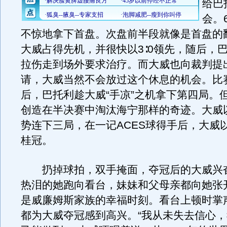
给巴
会。6
不惊地拿下首盘。次盘前半段就像是首盘的
大威占得先机，并很快以3∶0领先，随后，
拉伤走到场外要求治疗。而大威也向裁判提
请，大威当然不会放过这个休息的机会。比
后，巴托利趁大威“手凉”之机拿下第四局。
创造在半决赛中淘汰海宁那样的奇迹。大威
势连下三局，在一记ACES球得手后，大威以
桂冠。
扔掉球拍，双手掩面，夺冠后的大威兴
热泪的她跑向看台，妹妹和父母亲都向她张
是威廉姆斯家族的幸福时刻。看台上顿时掌
都为大威夺冠感到高兴。“我从未失去信心