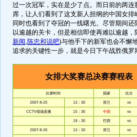
过一次冠军，实在是少了点。而日前的两连
席，让人们看到了这支新人担纲的中国女排
同时也看到了夺冠的一线曙光。尽管期间还
以逾越的关卡，但是相信即使再难以逾越，
新闻
,
陈忠和说吧
)
与他手下的新军也会不懈
追求的关键性一步，就是今日下午战胜俄罗
女排大奖赛总决赛赛程表
比赛时间
国家
比分
2007-8-25
13：30
荷兰
vs
CCTV现场直播
15：30
中国
vs
19：30
巴西
vs
2007-8-26
13：30
荷兰
vs