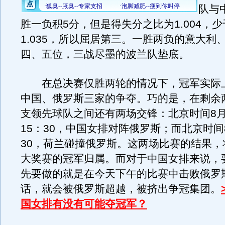
队与
胜一负积5分，但是得失分之比为1.004，
1.035，所以屈居第三。一胜两负的意大利
四、五位，三战尽墨的波兰队垫底。
在总决赛仅胜两轮的情况下，冠军实际
中国、俄罗斯三家的争夺。巧的是，在剩余
支领先球队之间还有两场交锋：北京时间8月
15：30，中国女排对阵俄罗斯；而北京时间8
30，荷兰碰撞俄罗斯。这两场比赛的结果，
大奖赛的冠军归属。而对于中国女排来说，
先要做的就是在今天下午的比赛中击败俄罗
话，就会被俄罗斯超越，被挤出争冠集团。
国女排有没有可能夺冠军？