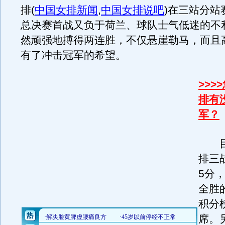
排
(
中国女排新闻
,
中国女排说吧
)
在三站分站
总决赛首战又负于荷兰、球队士气低迷的不
然顽强地搏得两连胜，不仅悬崖勒马，而且
有了冲击冠军的希望。
>>>
排有
军？
目
排三
5分
全胜
积分
席。