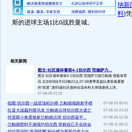
纳新
料
)
凭
斯的进球主场1比0战胜曼城。
相关新闻
图文:社区盾杯曼联4-1切尔西 范德萨力...
图文:社区盾杯曼联4-1切尔西 范德萨力据兰帕德 搜狐体育
讯 北京时间8月5日晚22点,07-08赛季英超比赛前最重要
的“前菜”,第85届社区盾杯在温布利大球场激情上演...
07-08-06 01:25
·
组图:切尔西一战登顶积分榜 兰帕德领跑射手榜
07-08-26 00:41
·
红蓝大战裁判摆乌龙 兰帕德点球切尔西大逃亡
07-08-20 23:33
·
托雷斯小角度推射兰帕德点球 切尔西逼平...
07-08-20 12:30
·
兰帕德暂时不谈续约切尔西 坚称自己不会转会
07-08-11 08:12
·
切尔西深陷“平局怪圈”积分榜与曼联仍差六分
07-01-04 08:02