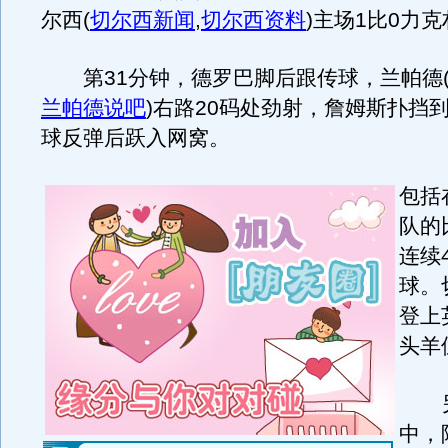
尔西
(
切尔西新闻
,
切尔西资料
)
主场1比0力
第31分钟，德罗巴脚后跟传球，兰帕德
兰帕德说吧
)
右路20码处劲射，詹姆斯扑挡
球反弹后跃入网窝。
包括
队的
连续
球。
登上
头羊
另
中，