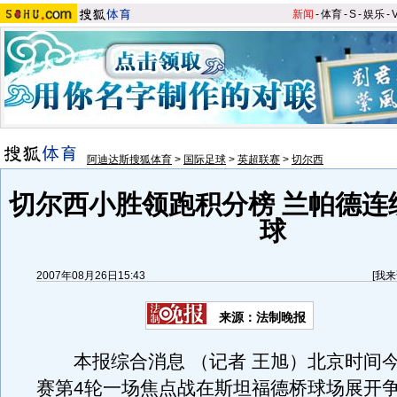
新闻
-
体育
-
S
-
娱乐
-
阿迪达斯搜狐体育
>
国际足球
>
英超联赛
>
切尔西
切尔西小胜领跑积分榜 兰帕德连
球
2007年08月26日15:43
[
我来
来源：法制晚报
本报综合消息 （记者 王旭）北京时间
赛第4轮一场焦点战在斯坦福德桥球场展开