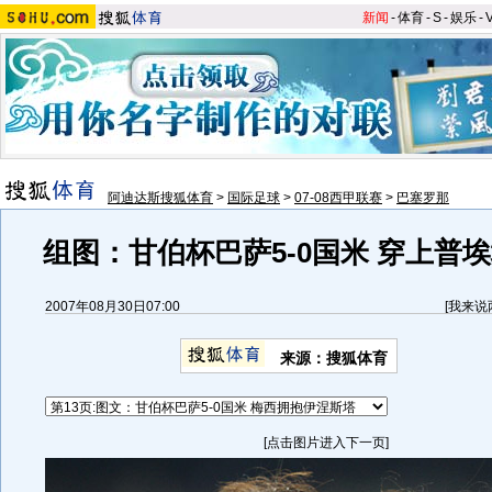
新闻
-
体育
-
S
-
娱乐
-
阿迪达斯搜狐体育
>
国际足球
>
07-08西甲联赛
>
巴塞罗那
组图：甘伯杯巴萨5-0国米 穿上普
2007年08月30日07:00
[
我来说
来源：搜狐体育
[点击图片进入下一页]