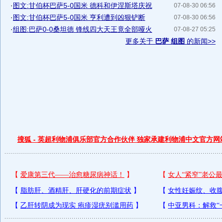
·
图文:甘伯杯巴萨5-0国米 德科和伊涅斯塔庆祝
07-08-30 06:56
·
图文:甘伯杯巴萨5-0国米 亨利遭到凶狠铲断
07-08-30 06:56
·
组图:巴萨0-0桑坦德 锋线四大天王竟全部哑火
07-08-27 05:25
更多关于
巴萨 组图
的新闻>>
搜狐 - 英超利物浦俱乐部官方合作伙伴 独家承建利物浦中文官方网