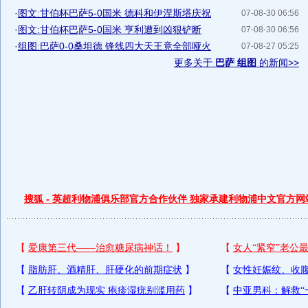
·
图文:甘伯杯巴萨5-0国米 德科和伊涅斯塔庆祝
07-08-30 06:56
·
图文:甘伯杯巴萨5-0国米 亨利遭到凶狠铲断
07-08-30 06:56
·
组图:巴萨0-0桑坦德 锋线四大天王竟全部哑火
07-08-27 05:25
更多关于
巴萨 组图
的新闻>>
搜狐 - 英超利物浦俱乐部官方合作伙伴 独家承建利物浦中文官方网