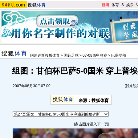
新闻
-
体育
-
S
-
娱乐
-
阿迪达斯搜狐体育
>
国际足球
>
07-08西甲联赛
>
巴塞罗那
组图：甘伯杯巴萨5-0国米 穿上普
2007年08月30日07:00
[
我来说
来源：搜狐体育
[点击图片进入下一页]