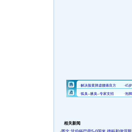
相关新闻
·
图文:甘伯杯巴萨5-0国米 德科和伊涅