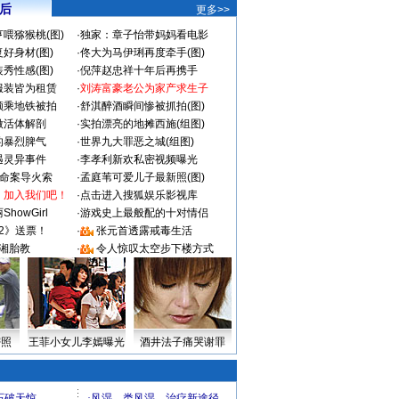
 后
更多>>
喂猕猴桃(图)
·
独家：章子怡带妈妈看电影
好身材(图)
·
佟大为马伊琍再度牵手(图)
秀性感(图)
·
倪萍赵忠祥十年后再携手
服装皆为租赁
·
刘涛富豪老公为家产求生子
颜乘地铁被拍
·
舒淇醉酒瞬间惨被抓拍(图)
做活体解剖
·
实拍漂亮的地摊西施(组图)
的暴烈脾气
·
世界九大罪恶之城(组图)
遇灵异事件
·
李孝利新欢私密视频曝光
成命案导火索
·
孟庭苇可爱儿子最新照(图)
：加入我们吧！
·
点击进入搜狐娱乐影视库
howGirl
·
游戏史上最般配的十对情侣
2》送票！
·
张元首透露戒毒生活
湘胎教
·
令人惊叹太空步下楼方式
密照
王菲小女儿李嫣曝光
酒井法子痛哭谢罪