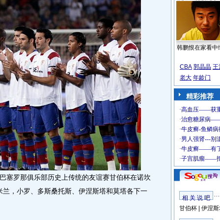
韩鹏恨在家看中
CBA
郭晶晶
王
老大
年龄门
精彩推荐
，巴塞罗那俱乐部历史上传统的友谊赛甘伯杯在诺坎
际米兰，小罗、多斯桑托斯、伊涅斯塔和莫塔各下一
相 关 说 吧
甘伯杯
|
伊涅斯