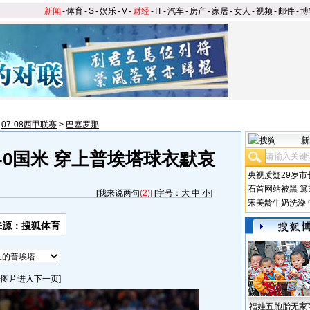
新闻
-
体育
-
S
-
娱乐
-
V
-
财经
-
IT
-
汽车
-
房产
-
家居
-
女人
-
视频
-
邮件
-
博
>
07-08西甲联赛
>
巴塞罗那
新
-0国米 穿上普埃塔球衣默哀
央视质疑29岁市
石首网站被黑
篡
[
我来说两句
(2)
] [字号：
大
中
小
]
宋美龄牛奶洗澡
来源：搜狐体育
击图片进入下一页]
福娃五胞胎无家