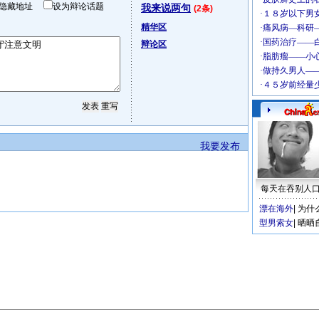
隐藏地址
设为辩论话题
我来说两句
(2条)
精华区
辩论区
我要发布
每天在吞别人
漂在海外
|
为什
型男索女
|
晒晒