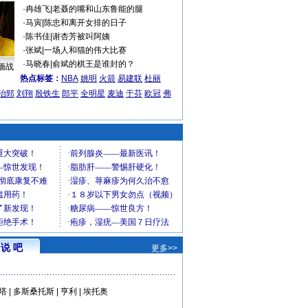
·
冉雄飞
|
老聂的嘴和山东鲁能的腿
·
马寅
|
陈忠和离开女排的日子
·
陈书佳
|
谢杏芳被叫阿姨
·
张斌
|
一场人和猫的伟大比赛
·
马晓春
|
俞斌的棋王是谁封的？
缅战
热点标签：
NBA
姚明
火箭
易建联
杜丽
治郅
刘翔
殷铁生
郎平
全明星
麦迪
于芬
欧冠
弗
说 吧
更多>>
塔
|
多斯桑托斯
|
亨利
|
埃托奥