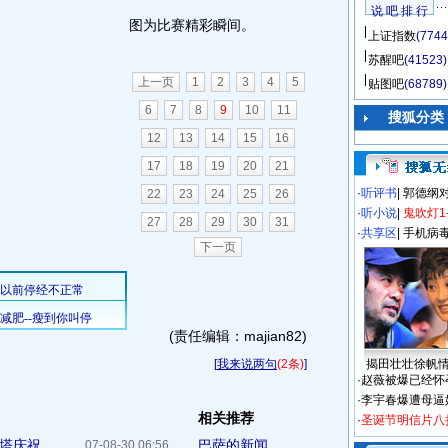
说 吧 排 行
图为比赛精彩瞬间。
上证指数
(7744
苏醒吧
(41523)
上一页
1
2
3
4
5
贴图吧
(68789)
6
7
8
9
10
11
搜狐分类
12
13
14
15
16
17
18
19
20
21
·
听评书
|
郭德纲
22
23
24
25
26
·
听小说
|
鬼吹灯1
27
28
29
30
31
·
共享区
|
手机病
下一页
(责任编辑：majian82)
[
我来说两句
(2条)
]
揭田壮壮徐帆
·
赵薇被爆已经怀
·
李宇春爆遭母逼
相关推荐
·
圣诞节明信片八
斯塔庆祝
巴萨的新闻
07-08-30 06:56