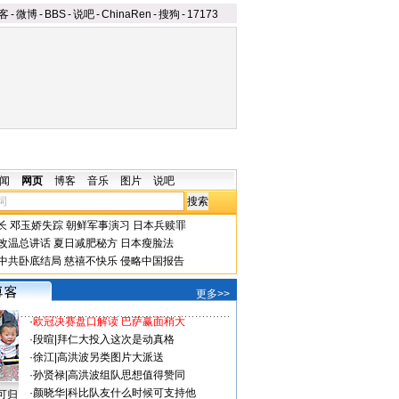
客
-
微博
-
BBS
-
说吧
-
ChinaRen
-
搜狗
-
17173
闻
网页
博客
音乐
图片
说吧
长
邓玉娇失踪
朝鲜军事演习
日本兵赎罪
改温总讲话
夏日减肥秘方
日本瘦脸法
中共卧底结局
慈禧不快乐
侵略中国报告
更多>>
·
欧冠决赛盘口解读 巴萨赢面稍大
·
段暄
|
拜仁大投入这次是动真格
·
徐江
|
高洪波另类图片大派送
·
孙贤禄
|
高洪波组队思想值得赞同
·
颜晓华
|
科比队友什么时候可支持他
可归