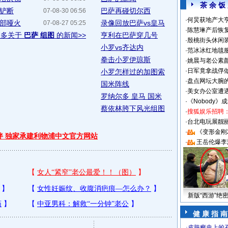
茶 余 饭
狠铲断
巴萨再碰切尔西
07-08-30 06:56
·
何炅获地产大亨
全部哑火
录像回放巴萨vs皇马
07-08-27 05:25
·
陈慧琳产后恢复
更多关于
巴萨 组图
的新闻>>
亨利在巴萨穿几号
·
殷桃街头休闲装
小罗vs齐达内
·
范冰冰红地毯
拳击小罗伊琼斯
·
姚晨与老公素
·
日军竟拿战俘
小罗怎样过的加图索
·
盘点网坛大腕
国米阵线
·
美女办公室遭
罗纳尔多 皇马 国米
·
《Nobody》
蔡依林胯下风光组图
·
搜狐娱乐招聘
·
台北电玩展靓丽S
·
《变形金刚
伴 独家承建利物浦中文官方网站
·
王岳伦爆李
新版“西游”绝
健 康 指 南