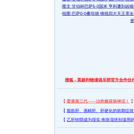
·
图文:甘伯杯巴萨5-0国米 亨利遭到凶
·
组图:巴萨0-0桑坦德 锋线四大天王竟
搜狐 - 英超利物浦俱乐部官方合作伙