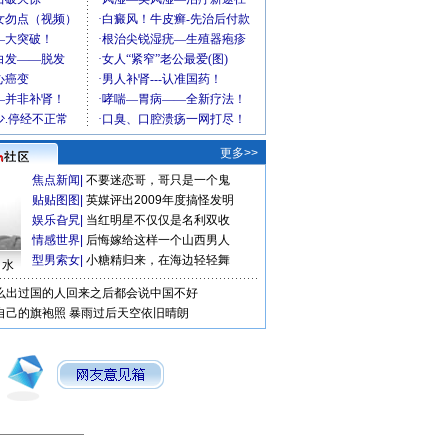
更多>>
焦点新闻
|
不要迷恋哥，哥只是一个鬼
贴贴图图
|
英媒评出2009年度搞怪发明
娱乐旮旯
|
当红明星不仅仅是名利双收
情感世界
|
后悔嫁给这样一个山西男人
型男索女
|
小糖精归来，在海边轻轻舞
口水
么出过国的人回来之后都会说中国不好
自己的旗袍照
暴雨过后天空依旧晴朗