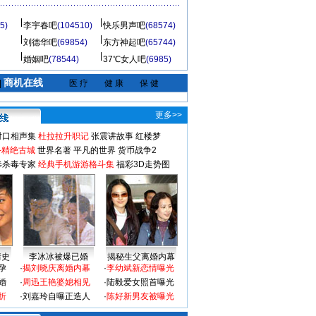
5)
李宇春吧
(104510)
快乐男声吧
(68574)
刘德华吧
(69854)
东方神起吧
(65744)
婚姻吧
(78544)
37℃女人吧
(6985)
商机在线
|
医 疗
健 康
保 健
更多>>
对口相声集
杜拉拉升职记
张震讲故事
红楼梦
-精绝古城
世界名著
平凡的世界
货币战争2
毒杀毒专家
经典手机游游格斗集
福彩3D走势图
情史
李冰冰被爆已婚
揭秘生父离婚内幕
孕
·
揭刘晓庆离婚内幕
·
李幼斌新恋情曝光
婚
·
周迅王艳婆媳相见
·
陆毅爱女照首曝光
折
·
刘嘉玲自曝正造人
·
陈好新男友被曝光