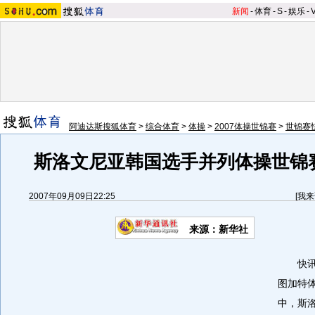
新闻
-
体育
-
S
-
娱乐
-
阿迪达斯搜狐体育
>
综合体育
>
体操
>
2007体操世锦赛
>
世锦赛
斯洛文尼亚韩国选手并列体操世锦
2007年09月09日22:25
[
我来
来源：新华社
快讯：
图加特
中，斯