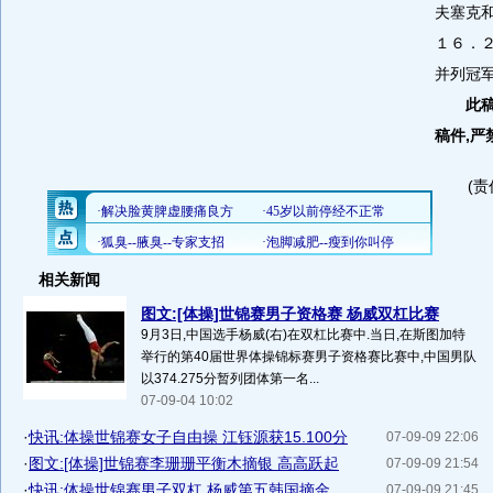
夫塞克
１６．
并列冠
此
稿件,严
(责
相关新闻
图文:[体操]世锦赛男子资格赛 杨威双杠比赛
9月3日,中国选手杨威(右)在双杠比赛中.当日,在斯图加特
举行的第40届世界体操锦标赛男子资格赛比赛中,中国男队
以374.275分暂列团体第一名...
07-09-04 10:02
·
快讯:体操世锦赛女子自由操 江钰源获15.100分
07-09-09 22:06
·
图文:[体操]世锦赛李珊珊平衡木摘银 高高跃起
07-09-09 21:54
·
快讯:体操世锦赛男子双杠 杨威第五韩国摘金
07-09-09 21:45