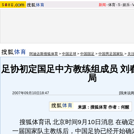
新闻
-
体育
-
S
-
娱乐
-
阿迪达斯搜狐体育
>
中国足球
>
中国国足
>
中国男足国家队
>
关
足协初定国足中方教练组成员 刘
局
2007年09月10日18:47
[
我来说
来源：搜狐体育 作者：何醒
搜狐体育讯 北京时间9月10日消息 在确
一届国家队主教练后，中国足协已经开始确