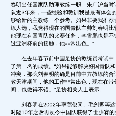
春明出任国家队助理教练一职。朱广沪当时
队近3年来，一些经验和教训我是最有体会
够给新的主教练一个参考。如果非要我推荐
练人选，我觉得现在的国青队主帅刘春明比
他现在有国青队的比赛任务，李霄鹏也是不
过亚洲杯前的接触，他非常出色。”
在去年春节前中国足协的教练员考试中
了第一名的成绩。“如果能够解决好国青队
冲突，那么刘春明的确是目前中方教练的合
教天津期间，他的工作非常出色，现在在带
间，也做得不错。”足协相关人士表示。
刘春明在2002年率蒿俊闵、毛剑卿等这
时隔10年之后再次令中国队获得了世少赛的