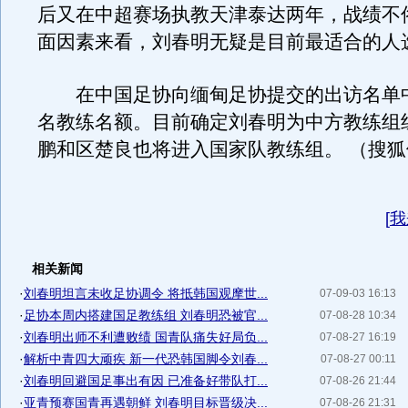
后又在中超赛场执教天津泰达两年，战绩不
面因素来看，刘春明无疑是目前最适合的人
在中国足协向缅甸足协提交的出访名单中
名教练名额。目前确定刘春明为中方教练组
鹏和区楚良也将进入国家队教练组。 （搜狐
[
我
相关新闻
·
刘春明坦言未收足协调令 将抵韩国观摩世...
07-09-03 16:13
·
足协本周内搭建国足教练组 刘春明恐被官...
07-08-28 10:34
·
刘春明出师不利遭败绩 国青队痛失好局负...
07-08-27 16:19
·
解析中青四大顽疾 新一代恐韩国脚令刘春...
07-08-27 00:11
·
刘春明回避国足事出有因 已准备好带队打...
07-08-26 21:44
·
亚青预赛国青再遇朝鲜 刘春明目标晋级决...
07-08-26 21:31