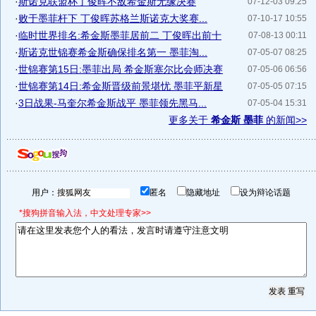
·
斯诺克联盟杯丁俊晖不敌希金斯无缘决赛
07-12-03 09:25
·
败于墨菲杆下 丁俊晖苏格兰斯诺克大奖赛...
07-10-17 10:55
·
临时世界排名:希金斯墨菲居前二 丁俊晖出前十
07-08-13 00:11
·
斯诺克世锦赛希金斯确保排名第一 墨菲淘...
07-05-07 08:25
·
世锦赛第15日:墨菲出局 希金斯塞尔比会师决赛
07-05-06 06:56
·
世锦赛第14日:希金斯晋级前景堪忧 墨菲平新星
07-05-05 07:15
·
3日战果-马奎尔希金斯战平 墨菲领先黑马...
07-05-04 15:31
更多关于
希金斯 墨菲
的新闻>>
用户：
匿名
隐藏地址
设为辩论话题
*搜狗拼音输入法，中文处理专家>>