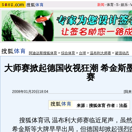
新闻
-
体育
-
S
-
娱乐
-
阿迪达斯搜狐体育
>
综合体育
>
台球
>
温布利大师赛
>
诸强动态
大师赛掀起德国收视狂潮 希金斯
赛
2008年01月20日18:04
[
我来
来源：搜狐体育 作者：法磊
搜狐体育讯 温布利大师赛临近尾声，虽然
希金斯等大牌早早出局，但德国却掀起强烈