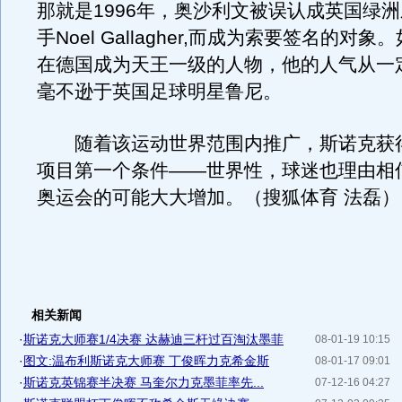
那就是1996年，奥沙利文被误认成英国绿
手Noel Gallagher,而成为索要签名的对
在德国成为天王一级的人物，他的人气从一
毫不逊于英国足球明星鲁尼。
随着该运动世界范围内推广，斯诺克获
项目第一个条件——世界性，球迷也理由相
奥运会的可能大大增加。（搜狐体育 法磊）
相关新闻
·
斯诺克大师赛1/4决赛 达赫迪三杆过百淘汰墨菲
08-01-19 10:15
·
图文:温布利斯诺克大师赛 丁俊晖力克希金斯
08-01-17 09:01
·
斯诺克英锦赛半决赛 马奎尔力克墨菲率先...
07-12-16 04:27