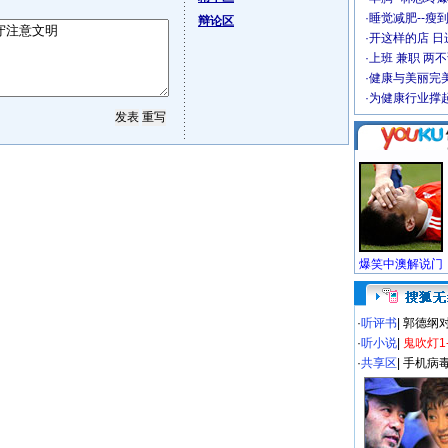
·
睡觉减肥--瘦到
辩论区
·
开这样的店 日进
·
上班 兼职 两
·
健康与美丽完
·
为健康行业撑
·
听评书
|
郭德纲
·
听小说
|
鬼吹灯1
·
共享区
|
手机病