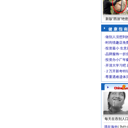
新版“西游”绝
健 康 指 南
·
做别人没想到的
·
时尚情趣店免
·
投资最小 生意
·
品牌服饰一折
·
投资办小厂年
·
开清大学习吧 
·
２万开新奇特
·
尊重遇难遗体
每天在吞别人
漂在海外
|
为什