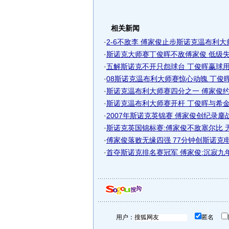
相关新闻
·
2-6不敌李 傅家俊止步斯诺克温布利大师
·
斯诺克大师赛丁俊晖不敌傅家俊 低级失误
·
五解斯诺克不开只怨球台 丁俊晖赢球用拳
·
08斯诺克温布利大师赛惊心动魄 丁俊晖惊
·
斯诺克温布利大师赛四分之一 傅家俊约战
·
斯诺克温布利大师赛开杆 丁俊晖与希金斯
·
2007年斯诺克英锦赛 傅家俊创纪录鏖
·
斯诺克英国锦标赛:傅家俊不敌塞尔比 
·
傅家俊落败无缘四强 77分钟创斯诺克电视
·
首夺斯诺克排名赛冠军 傅家俊:沉寂九
用户：
匿名