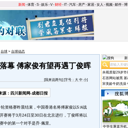
新闻
-
体育
-
S
-
娱乐
-
V
-
财经
-
IT
-
汽车
-
房产
-
家居
-
女人
-
视频
-
邮件
-
博
>
台球
>
台球动态
新
落幕 傅家俊有望再遇丁俊晖
央视质疑29岁市
石首网站被黑
篡
[
我来说两句
] [字号：
大
中
小
]
宋美龄牛奶洗澡
来源：四川新闻网-成都日报
轮资格赛昨晨结束，中国香港名将傅家俊以5∶4战
开赛将于3月24日至30日在北京进行，丁俊晖将以
赛中的第一个对手是乔·佩里。
中学生乘直升机