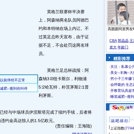
英格兰联赛杯半决赛
上，阿森纳两名队员阿德巴
约和本特纳在场上内讧。不
高圆圆同居男友
过英足总昨天宣布，由于证
CBA
郭晶晶
王
据不足，不会处罚这两名球
老大
年龄门
员。
精彩推荐
·
关注：私幕公
英格兰足总杯战报：阿
·
美女--丰胸--
森纳3∶0纽卡斯尔，利物浦
·
穷小子三年赚
·
会呼吸的 生态
5∶2哈瓦特，朴茨茅斯2∶1普
·
开教育玩具超市
利茅斯。
·
睡觉减肥--瘦
经与中场球员伊涅斯塔完成了续约手续，后者将
的违约金高达惊人的1.5亿欧元。
说 吧 排 行
(责任编辑：王海陆)
上证指数
(7744