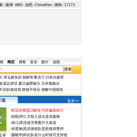
客
-
微博
-
BBS
-
说吧
-
ChinaRen
-
搜狗
-
17173
闻
网页
博客
音乐
图片
说吧
长
邓玉娇失踪
朝鲜军事演习
日本兵赎罪
改温总讲话
夏日减肥秘方
日本瘦脸法
中共卧底结局
慈禧不快乐
侵略中国报告
更多>>
·
欧冠决赛盘口解读 巴萨赢面稍大
·
段暄
|
拜仁大投入这次是动真格
·
徐江
|
高洪波另类图片大派送
·
孙贤禄
|
高洪波组队思想值得赞同
·
颜晓华
|
科比队友什么时候可支持他
上学