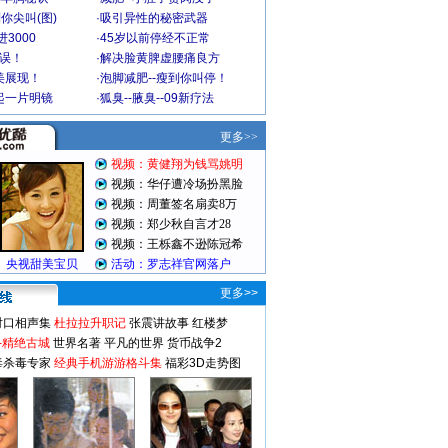
你尖叫(图)
·
吸引异性的秘密武器
3000
·
45岁以前停经不正常
不误！
·
解决脸黄脾虚腰痛良方
美展现！
·
泡脚减肥--瘦到你叫停！
起一片明镜
·
狐臭--腋臭--09新疗法
更多>>
对口相声集
杜拉拉升职记
张震讲故事
红楼梦
-精绝古城
世界名著
平凡的世界
货币战争2
毒杀毒专家
经典手机游游格斗集
福彩3D走势图