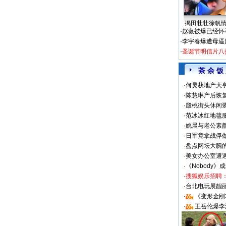
揭田壮壮徐帆
·
赵薇被爆已经怀
·
李宇春爆遭母逼
·
圣诞节明信片八
茶 余 饭
·
何炅获地产大亨
·
陈慧琳产后恢复
·
殷桃街头休闲装
·
范冰冰红地毯
·
姚晨与老公素
·
日军竟拿战俘
·
盘点网坛大腕
·
美女办公室遭
·
《Nobody》
·
搜狐娱乐招聘
·
台北电玩展靓丽S
·
《变形金刚
·
王岳伦爆李