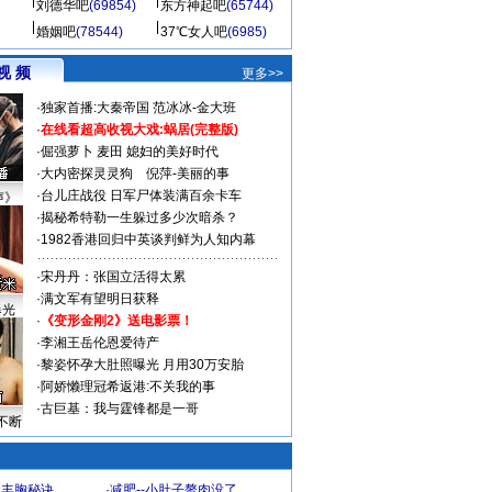
刘德华吧
(69854)
东方神起吧
(65744)
婚姻吧
(78544)
37℃女人吧
(6985)
视 频
更多>>
·
独家首播:大秦帝国
范冰冰-金大班
·
在线看超高收视大戏:
蜗居(完整版)
·
倔强萝卜
麦田
媳妇的美好时代
·
大内密探灵灵狗
倪萍-美丽的事
·
台儿庄战役 日军尸体装满百余卡车
声》
·
揭秘希特勒一生躲过多少次暗杀？
·
1982香港回归中英谈判鲜为人知内幕
·
宋丹丹：张国立活得太累
·
满文军有望明日获释
曝光
·
《变形金刚2》送电影票！
·
李湘王岳伦恩爱待产
·
黎姿怀孕大肚照曝光 月用30万安胎
·
阿娇懒理冠希返港:不关我的事
·
古巨基：我与霆锋都是一哥
不断
爆丰胸秘诀
·
减肥--小肚子赘肉没了