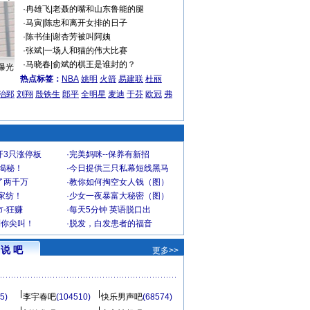
·
冉雄飞
|
老聂的嘴和山东鲁能的腿
·
马寅
|
陈忠和离开女排的日子
·
陈书佳
|
谢杏芳被叫阿姨
·
张斌
|
一场人和猫的伟大比赛
·
马晓春
|
俞斌的棋王是谁封的？
曝光
热点标签：
NBA
姚明
火箭
易建联
杜丽
治郅
刘翔
殷铁生
郎平
全明星
麦迪
于芬
欧冠
弗
开3只涨停板
·
完美妈咪--保养有新招
大揭秘！
·
今日提供三只私幕短线黑马
了两千万
·
教你如何掏空女人钱（图）
家纺！
·
少女一夜暴富大秘密（图）
-狂赚
·
每天5分钟 英语脱口出
到你尖叫！
·
脱发，白发患者的福音
说 吧
更多>>
5)
李宇春吧
(104510)
快乐男声吧
(68574)