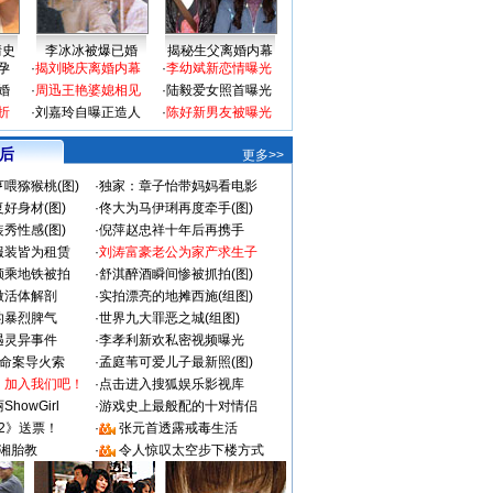
情史
李冰冰被爆已婚
揭秘生父离婚内幕
孕
·
揭刘晓庆离婚内幕
·
李幼斌新恋情曝光
婚
·
周迅王艳婆媳相见
·
陆毅爱女照首曝光
折
·
刘嘉玲自曝正造人
·
陈好新男友被曝光
 后
更多>>
喂猕猴桃(图)
·
独家：章子怡带妈妈看电影
好身材(图)
·
佟大为马伊琍再度牵手(图)
秀性感(图)
·
倪萍赵忠祥十年后再携手
服装皆为租赁
·
刘涛富豪老公为家产求生子
颜乘地铁被拍
·
舒淇醉酒瞬间惨被抓拍(图)
做活体解剖
·
实拍漂亮的地摊西施(组图)
的暴烈脾气
·
世界九大罪恶之城(组图)
遇灵异事件
·
李孝利新欢私密视频曝光
成命案导火索
·
孟庭苇可爱儿子最新照(图)
：加入我们吧！
·
点击进入搜狐娱乐影视库
howGirl
·
游戏史上最般配的十对情侣
2》送票！
·
张元首透露戒毒生活
湘胎教
·
令人惊叹太空步下楼方式