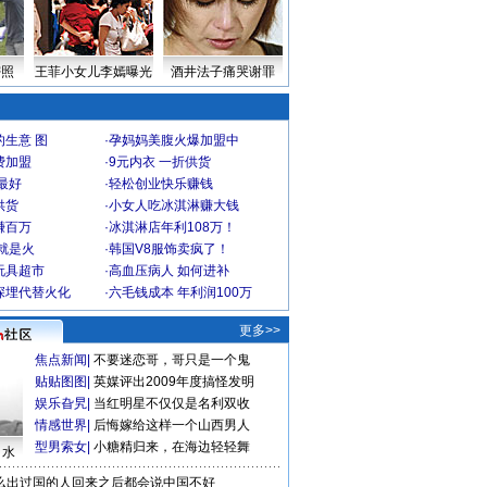
密照
王菲小女儿李嫣曝光
酒井法子痛哭谢罪
生意 图
·
孕妈妈美腹火爆加盟中
费加盟
·
9元内衣 一折供货
最好
·
轻松创业快乐赚钱
供货
·
小女人吃冰淇淋赚大钱
赚百万
·
冰淇淋店年利108万！
就是火
·
韩国V8服饰卖疯了！
玩具超市
·
高血压病人 如何进补
深埋代替火化
·
六毛钱成本 年利润100万
更多>>
焦点新闻
|
不要迷恋哥，哥只是一个鬼
贴贴图图
|
英媒评出2009年度搞怪发明
娱乐旮旯
|
当红明星不仅仅是名利双收
情感世界
|
后悔嫁给这样一个山西男人
型男索女
|
小糖精归来，在海边轻轻舞
口水
么出过国的人回来之后都会说中国不好