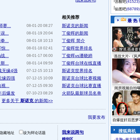
[
我来说两句
]
苏醒吧
(41523)
贴图吧
(68789)
相关推荐
最 热 
赛...
斯诺克的新闻
08-01-20 08:27
...
丁俊晖的新闻
08-01-19 20:04
...
丁俊晖 简介
08-01-18 10:13
...
丁俊晖世界排名
08-01-18 02:41
...
丁俊晖vs潘晓婷
08-01-17 06:00
谍战大片-《风
...
丁俊晖台球在线直播
08-01-14 09:59
战无缘4强
斯诺克世界排名
07-12-15 10:13
无缘四强
斯诺克台球比赛视频
07-12-15 10:09
...
斯诺克台球比赛直播
07-12-15 09:30
闺房视频自拍
年后爆发
火箭队最新球员名单
07-10-23 08:29
更多关于
斯诺克
的新闻>>
我要发布
自爆捉奸后恶梦
搜狐商机
我来说两句
隐藏地址
设为辩论话题
精华区
·
丰胸--林志玲