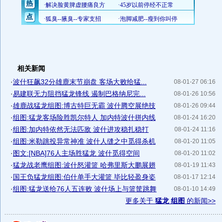
相关新闻
·
波什狂飙32分雄鹿末节崩盘 客场大败给猛...
08-01-27 06:16
·
易建联无力阻挡猛龙锋线 遏制巴格纳尼完...
08-01-26 10:56
·
雄鹿战猛龙组图:博古特巨无霸 波什腾空展绝技
08-01-26 09:44
·
组图:猛龙客场险胜凯尔特人 加内特波什拼内线
08-01-24 16:20
·
组图:加内特依然无法匹敌 波什进攻稳扎稳打
08-01-24 11:16
·
组图:米勒跳投异常神准 波什人缝之中觅得杀机
08-01-20 11:05
·
图文:[NBA]76人主场胜猛龙 波什觅得空间
08-01-20 11:02
·
猛龙战老鹰组图:波什怒灌篮 哈弗里斯大鹏展翅
08-01-19 11:43
·
国王负猛龙组图:伯什单手大灌篮 毕比轻盈身姿
08-01-17 12:14
·
组图:猛龙送给76人五连败 波什场上与篮筐跳舞
08-01-10 14:49
更多关于
猛龙 组图
的新闻>>