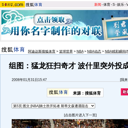
新闻
-
体育
-
S
-
娱乐
-
阿迪达斯搜狐体育
>
篮球世界
>
NBA
>
NBA动态
>
NBA精彩瞬间(
组图：猛龙狂扫奇才 波什里突外投
2008年01月31日15:47
[
我来
来源：搜狐体育
[点击图片进入下一页]