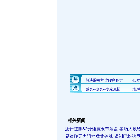
相关新闻
·
波什狂飙32分雄鹿末节崩盘 客场大败给猛
·
易建联无力阻挡猛龙锋线 遏制巴格纳尼完