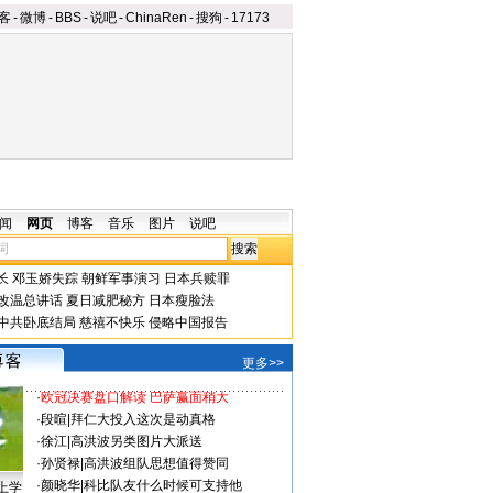
客
-
微博
-
BBS
-
说吧
-
ChinaRen
-
搜狗
-
17173
闻
网页
博客
音乐
图片
说吧
长
邓玉娇失踪
朝鲜军事演习
日本兵赎罪
改温总讲话
夏日减肥秘方
日本瘦脸法
中共卧底结局
慈禧不快乐
侵略中国报告
更多>>
·
欧冠决赛盘口解读 巴萨赢面稍大
·
段暄
|
拜仁大投入这次是动真格
·
徐江
|
高洪波另类图片大派送
·
孙贤禄
|
高洪波组队思想值得赞同
·
颜晓华
|
科比队友什么时候可支持他
上学