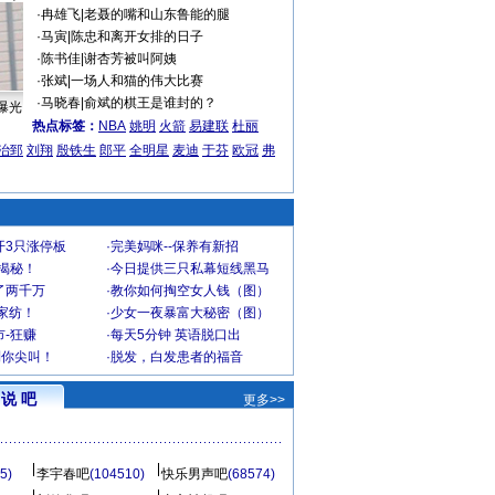
·
冉雄飞
|
老聂的嘴和山东鲁能的腿
·
马寅
|
陈忠和离开女排的日子
·
陈书佳
|
谢杏芳被叫阿姨
·
张斌
|
一场人和猫的伟大比赛
·
马晓春
|
俞斌的棋王是谁封的？
曝光
热点标签：
NBA
姚明
火箭
易建联
杜丽
治郅
刘翔
殷铁生
郎平
全明星
麦迪
于芬
欧冠
弗
开3只涨停板
·
完美妈咪--保养有新招
大揭秘！
·
今日提供三只私幕短线黑马
了两千万
·
教你如何掏空女人钱（图）
家纺！
·
少女一夜暴富大秘密（图）
-狂赚
·
每天5分钟 英语脱口出
到你尖叫！
·
脱发，白发患者的福音
说 吧
更多>>
5)
李宇春吧
(104510)
快乐男声吧
(68574)