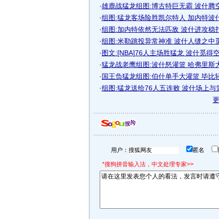
·
雄鹿战猛龙组图:博古特巨无霸 波什腾
·
组图:猛龙客场险胜凯尔特人 加内特波
·
组图:加内特依然无法匹敌 波什进攻稳
·
组图:米勒跳投异常神准 波什人缝之中
·
图文:[NBA]76人主场胜猛龙 波什觅得
·
猛龙战老鹰组图:波什怒灌篮 哈弗里斯
·
国王负猛龙组图:伯什单手大灌篮 毕比
·
组图:猛龙送给76人五连败 波什场上与
用户：
匿名
*搜狗拼音输入法，中文处理专家>>