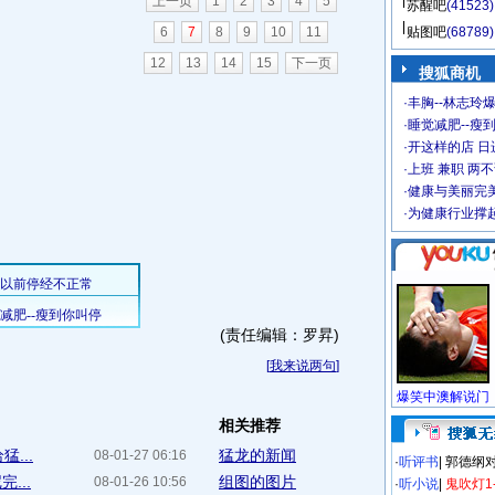
上一页
1
2
3
4
5
苏醒吧
(41523)
6
7
8
9
10
11
贴图吧
(68789)
12
13
14
15
下一页
搜狐商机
·
丰胸--林志玲
·
睡觉减肥--瘦到
·
开这样的店 日进
·
上班 兼职 两
·
健康与美丽完
·
为健康行业撑
(责任编辑：罗昇)
[
我来说两句
]
相关推荐
...
猛龙的新闻
08-01-27 06:16
·
听评书
|
郭德纲
...
组图的图片
08-01-26 10:56
·
听小说
|
鬼吹灯1