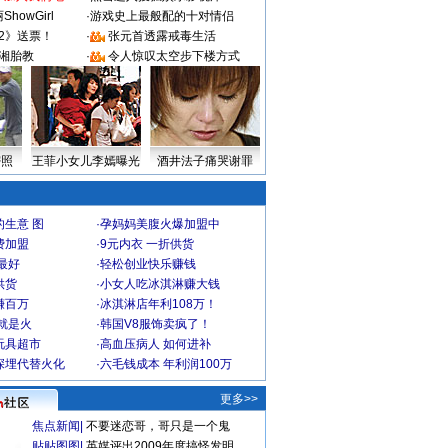
howGirl
·
游戏史上最般配的十对情侣
2》送票！
·
张元首透露戒毒生活
湘胎教
·
令人惊叹太空步下楼方式
密照
王菲小女儿李嫣曝光
酒井法子痛哭谢罪
生意 图
·
孕妈妈美腹火爆加盟中
费加盟
·
9元内衣 一折供货
最好
·
轻松创业快乐赚钱
供货
·
小女人吃冰淇淋赚大钱
赚百万
·
冰淇淋店年利108万！
就是火
·
韩国V8服饰卖疯了！
玩具超市
·
高血压病人 如何进补
深埋代替火化
·
六毛钱成本 年利润100万
更多>>
焦点新闻
|
不要迷恋哥，哥只是一个鬼
贴贴图图
|
英媒评出2009年度搞怪发明