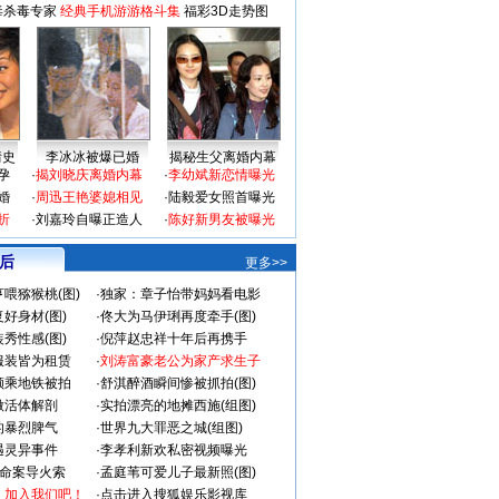
毒杀毒专家
经典手机游游格斗集
福彩3D走势图
情史
李冰冰被爆已婚
揭秘生父离婚内幕
孕
·
揭刘晓庆离婚内幕
·
李幼斌新恋情曝光
婚
·
周迅王艳婆媳相见
·
陆毅爱女照首曝光
折
·
刘嘉玲自曝正造人
·
陈好新男友被曝光
 后
更多>>
喂猕猴桃(图)
·
独家：章子怡带妈妈看电影
好身材(图)
·
佟大为马伊琍再度牵手(图)
秀性感(图)
·
倪萍赵忠祥十年后再携手
服装皆为租赁
·
刘涛富豪老公为家产求生子
颜乘地铁被拍
·
舒淇醉酒瞬间惨被抓拍(图)
做活体解剖
·
实拍漂亮的地摊西施(组图)
的暴烈脾气
·
世界九大罪恶之城(组图)
遇灵异事件
·
李孝利新欢私密视频曝光
成命案导火索
·
孟庭苇可爱儿子最新照(图)
：加入我们吧！
·
点击进入搜狐娱乐影视库