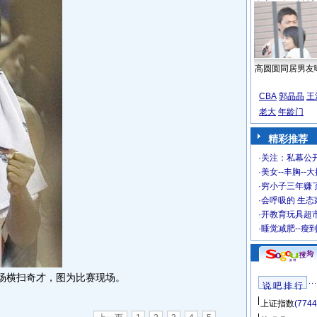
高圆圆同居男友
CBA
郭晶晶
王
老大
年龄门
精彩推荐
·
关注：私幕公
·
美女--丰胸--
·
穷小子三年赚
·
会呼吸的 生态
·
开教育玩具超市
·
睡觉减肥--瘦
场横扫奇才，图为比赛现场。
说 吧 排 行
上证指数
(7744