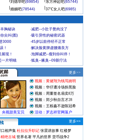
刘德华吧
(69854)
东方神起吧
(65744)
婚姻吧
(78544)
37℃女人吧
(6985)
爆丰胸秘诀
·
减肥--小肚子赘肉没了
你尖叫(图)
·
吸引异性的秘密武器
3000
·
45岁以前停经不正常
不误！
·
解决脸黄脾虚腰痛良方
美展现！
·
泡脚减肥--瘦到你叫停！
起一片明镜
·
狐臭--腋臭--09新疗法
更多>>
对口相声集
杜拉拉升职记
张震讲故事
红楼梦
-精绝古城
世界名著
平凡的世界
货币战争2