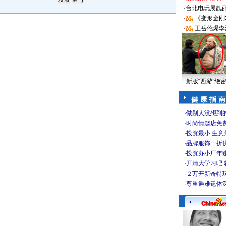
·
台北电玩展靓丽S
·
《变形金刚
·
王岳伦爆李
新版“西游”绝
健 康 指 南
·
做别人没想到的
·
时尚情趣店免
·
投资最小 生意
·
品牌服饰一折
·
投资办小厂年
·
开清大学习吧 
·
２万开新奇特
·
尊重遇难遗体