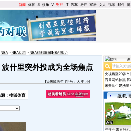
新闻
-
体育
-
S
-
娱乐
-
V
-
财经
-
IT
-
汽车
-
房产
-
家居
-
女人
-
视频
-
邮件
-
博
>
NBA
>
NBA动态
>
NBA精彩瞬间(NBA图片)
新
 波什里突外投成为全场焦点
央视质疑29岁市
石首网站被黑
篡
[
我来说两句
] [字号：
大
中
小
]
宋美龄牛奶洗澡
来源：搜狐体育
中学生乘直升机