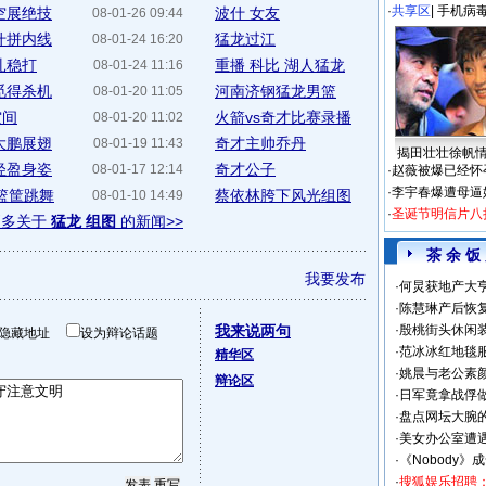
·
共享区
|
手机病
空展绝技
波什 女友
08-01-26 09:44
什拼内线
猛龙过江
08-01-24 16:20
扎稳打
重播 科比 湖人猛龙
08-01-24 11:16
觅得杀机
河南济钢猛龙男篮
08-01-20 11:05
空间
火箭vs奇才比赛录播
08-01-20 11:02
大鹏展翅
奇才主帅乔丹
08-01-19 11:43
揭田壮壮徐帆
轻盈身姿
奇才公子
08-01-17 12:14
·
赵薇被爆已经怀
·
李宇春爆遭母逼
篮筐跳舞
蔡依林胯下风光组图
08-01-10 14:49
·
圣诞节明信片八
更多关于
猛龙 组图
的新闻>>
茶 余 饭
我要发布
·
何炅获地产大亨
·
陈慧琳产后恢复
我来说两句
·
殷桃街头休闲装
隐藏地址
设为辩论话题
·
范冰冰红地毯
精华区
·
姚晨与老公素
辩论区
·
日军竟拿战俘
·
盘点网坛大腕
·
美女办公室遭
·
《Nobody》
·
搜狐娱乐招聘