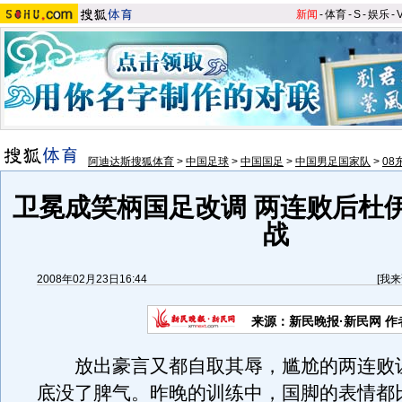
新闻
-
体育
-
S
-
娱乐
-
阿迪达斯搜狐体育
>
中国足球
>
中国国足
>
中国男足国家队
>
08
卫冕成笑柄国足改调 两连败后杜
战
2008年02月23日16:44
[
我来
来源：新民晚报·新民网 
放出豪言又都自取其辱，尴尬的两连败
底没了脾气。昨晚的训练中，国脚的表情都