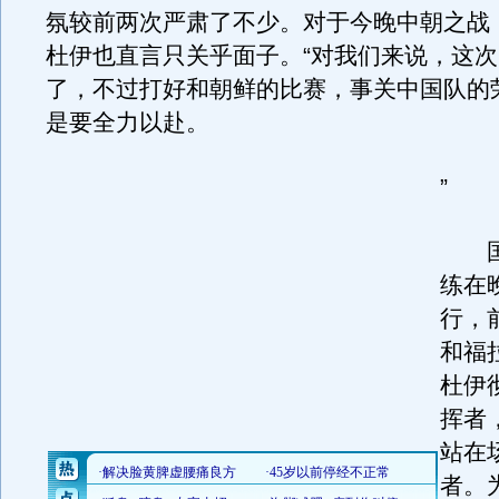
氛较前两次严肃了不少。对于今晚中朝之战
杜伊也直言只关乎面子。“对我们来说，这
了，不过打好和朝鲜的比赛，事关中国队的
是要全力以赴。
”
国
练在
行，
和福
杜伊
挥者
站在
者。